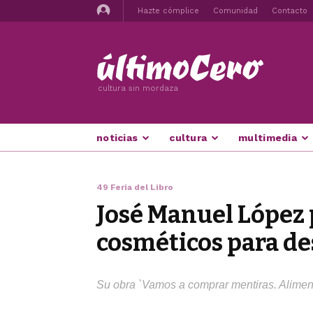
Hazte cómplice
Comunidad
Contacto
cultura sin mordaza
noticias
cultura
multimedia
49 Feria del Libro
José Manuel López p
cosméticos para de
Su obra `Vamos a comprar mentiras. Aliment