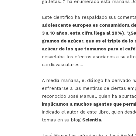
galletas...", ha enumerado esta mañana J
Este científico ha respaldado sus coment
adolescente europea es consumidora de 
3 a 10 años, esta cifra llega al 20%). "¿
gramos de azúcar, que es el triple de l
azúcar de los que tomamos para el café?
desvelaba los efectos asociados a su alt
cardiovasculares...
A media mañana, el diálogo ha derivado h
enfrentarse a las mentiras de ciertas empr
reconocido José Manuel, quien ha apunta
implicamos a muchos agentes que permit
indicado el autor de este libro, quien de
temas en su blog
Scientia.
José Manuel ha agradecido a José Ángel Z