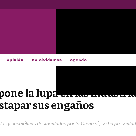
opinión
no olvidamos
agenda
one la lupa en las industri
stapar sus engaños
os y cosméticos desmontados por la Ciencia´, se ha presentad