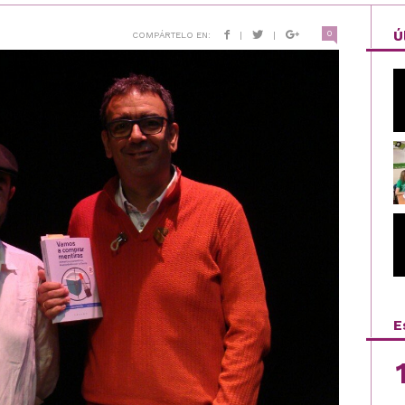
Ú
0
COMPÁRTELO EN:
|
|
E