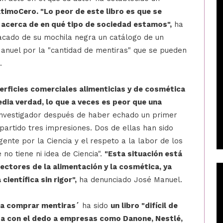
timoCero. "Lo peor de este libro es que se
 acerca de en qué tipo de sociedad estamos",
ha
acado de su mochila negra un catálogo de un
nuel por la "cantidad de mentiras" que se pueden
.
erficies comerciales alimenticias y de cosmética
dia verdad, lo que a veces es peor que una
nvestigador después de haber echado un primer
mpartido tres impresiones. Dos de ellas han sido
gente por la Ciencia y el respeto a la labor de los
 no tiene ni idea de Ciencia".
"Esta situación está
ctores de la alimentación y la cosmética, ya
ientífica sin rigor",
ha denunciado José Manuel.
a comprar mentiras´
ha sido
un libro "difícil de
unta con el dedo a empresas como Danone, Nestlé,