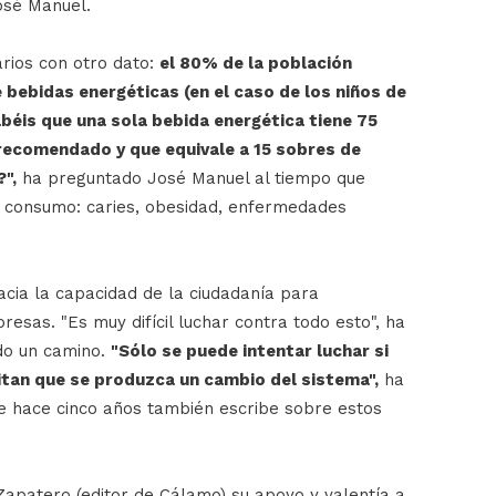
osé Manuel.
arios con otro dato:
el 80% de la población
bebidas energéticas (en el caso de los niños de
Sabéis que una sola bebida energética tiene 75
o recomendado y que equivale a 15 sobres de
",
ha preguntado José Manuel al tiempo que
o consumo: caries, obesidad, enfermedades
acia la capacidad de la ciudadanía para
esas. "Es muy difícil luchar contra todo esto", ha
do un camino.
"Sólo se puede intentar luchar si
an que se produzca un cambio del sistema",
ha
sde hace cinco años también escribe sobre estos
apatero (editor de Cálamo) su apoyo y valentía a