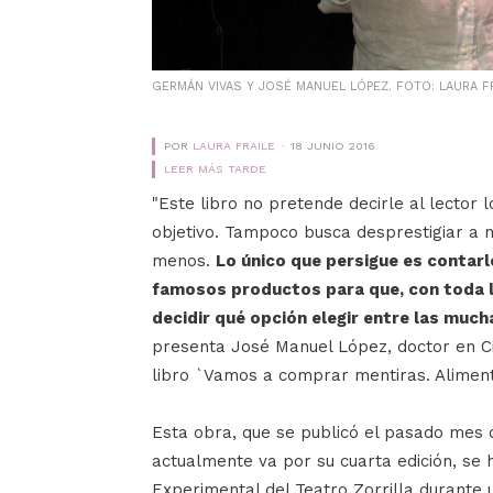
GERMÁN VIVAS Y JOSÉ MANUEL LÓPEZ. FOTO: LAURA F
POR
LAURA FRAILE
18 JUNIO 2016
LEER MÁS TARDE
"Este libro no pretende decirle al lector
objetivo. Tampoco busca desprestigiar a 
menos.
Lo único que persigue es contarle
famosos productos para que, con toda l
decidir qué opción elegir entre las muc
presenta José Manuel López, doctor en Ci
libro `Vamos a comprar mentiras. Alimen
Esta obra, que se publicó el pasado mes 
actualmente va por su cuarta edición, se
Experimental del Teatro Zorrilla durante 