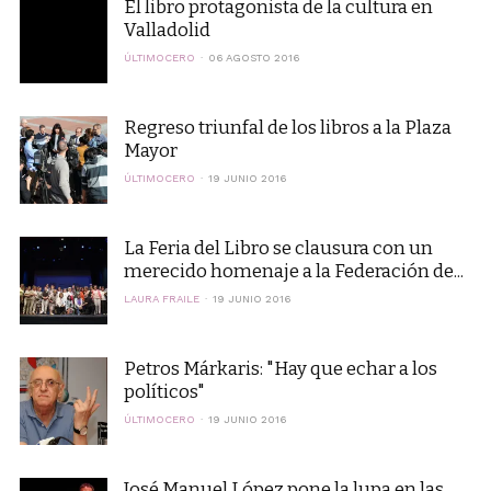
El libro protagonista de la cultura en
Valladolid
ÚLTIMOCERO
06 AGOSTO 2016
Regreso triunfal de los libros a la Plaza
Mayor
ÚLTIMOCERO
19 JUNIO 2016
La Feria del Libro se clausura con un
merecido homenaje a la Federación de...
LAURA FRAILE
19 JUNIO 2016
Petros Márkaris: "Hay que echar a los
políticos"
ÚLTIMOCERO
19 JUNIO 2016
José Manuel López pone la lupa en las