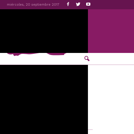
miércoles, 20 septiembre 2017
ltural» en la que «los ciudadanos se han