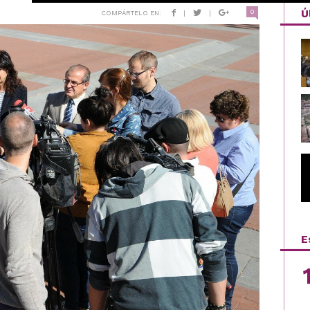
Ú
0
COMPÁRTELO EN:
|
|
E