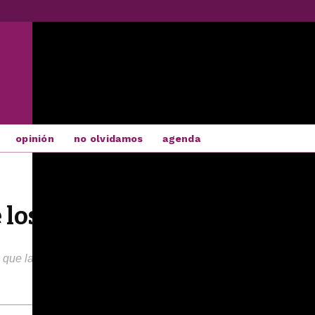
opinión
no olvidamos
agenda
los libros a la Plaza Mayor
ue la cita literaria ha significado «una pequeña revolución cu