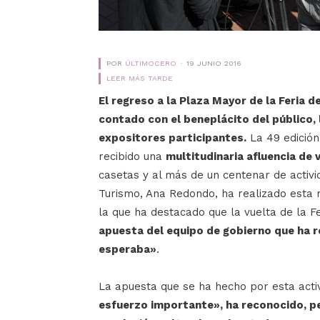
POR
ÚLTIMOCERO
19 JUNIO 2016
LEER MÁS TARDE
El regreso a la Plaza Mayor de la Feria d
contado con el beneplácito del público, l
expositores participantes.
La 49 edición
recibido una
multitudinaria afluencia de 
casetas y al más de un centenar de activ
Turismo, Ana Redondo, ha realizado esta 
la que ha destacado que la vuelta de la F
apuesta del equipo de gobierno que ha r
esperaba»
.
La apuesta que se ha hecho por esta activ
esfuerzo importante», ha reconocido, p