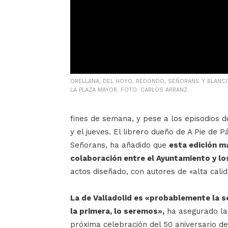
ORELLANA, DEL HOYO, REDONDO, SEÑORANS Y BLANCO
LA PLAZA MAYOR. FOTO: CARLOS ARRANZ
fines de semana, y pese a los episodios de
y el jueves. El librero dueño de A Pie de 
Señorans, ha añadido que
esta edición m
colaboración entre el Ayuntamiento y lo
actos diseñado, con autores de «alta calid
La de Valladolid es «probablemente la s
la primera, lo seremos»,
ha asegurado la 
próxima celebración del 50 aniversario de