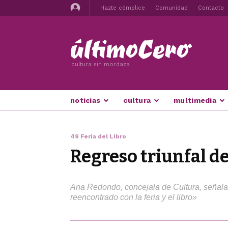
Hazte cómplice
Comunidad
Contacto
cultura sin mordaza
noticias
cultura
multimedia
49 Feria del Libro
Regreso triunfal de 
Ana Redondo, concejala de Cultura, señala q
reencontrado con la feria y el libro»