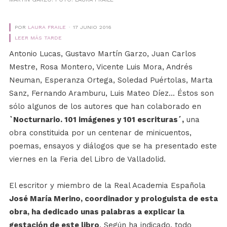
POR
LAURA FRAILE
17 JUNIO 2016
LEER MÁS TARDE
Antonio Lucas, Gustavo Martín Garzo, Juan Carlos
Mestre, Rosa Montero, Vicente Luis Mora, Andrés
Neuman, Esperanza Ortega, Soledad Puértolas, Marta
Sanz, Fernando Aramburu, Luis Mateo Díez... Éstos son
sólo algunos de los autores que han colaborado en
`Nocturnario. 101 imágenes y 101 escrituras´,
una
obra constituida por un centenar de minicuentos,
poemas, ensayos y diálogos que se ha presentado este
viernes en la Feria del Libro de Valladolid.
El escritor y miembro de la Real Academia Española
José María Merino, coordinador y prologuista de esta
obra, ha dedicado unas palabras a explicar la
gestación de este libro
. Según ha indicado, todo