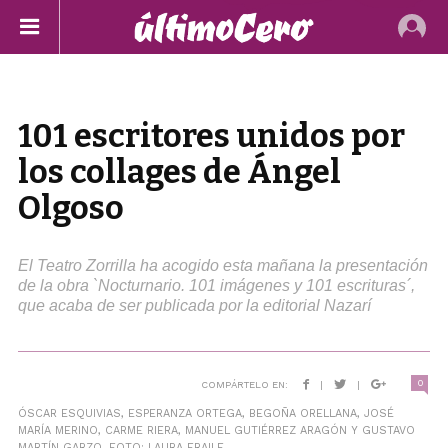
101 escritores unidos por
los collages de Ángel
Olgoso
El Teatro Zorrilla ha acogido esta mañana la presentación
de la obra `Nocturnario. 101 imágenes y 101 escrituras´,
que acaba de ser publicada por la editorial Nazarí
0
COMPÁRTELO EN:
|
|
ÓSCAR ESQUIVIAS, ESPERANZA ORTEGA, BEGOÑA ORELLANA, JOSÉ
MARÍA MERINO, CARME RIERA, MANUEL GUTIÉRREZ ARAGÓN Y GUSTAVO
MARTÍN GARZO. FOTO: LAURA FRAILE