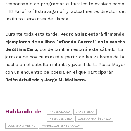
responsable de programas culturales televisivos como
` El Faro´ o `Estravagario´ y, actualmente, director del
Instituto Cervantes de Lisboa.
Durante toda esta tarde,
Pedro Sainz estará firmando
ejemplares de su libro `#Dando Guerra!´ en la caseta
de últimoCero,
donde también estará este sábado. La
jornada de hoy culminará a partir de las 22 horas de la
noche en el pabellón infantil y juvenil de la Plaza Mayor
con un encuentro de poesía en el que participarán
Belén Artuñedo y Jorge M. Molinero.
Hablando de
ANGEL OLGOSO
CARME RIERA
FERIA DEL LIBRO
GUSTAVO MARTÍN GARZO
JOSE MARIA MERINO
MANUEL GUTIERREZ ARAGON