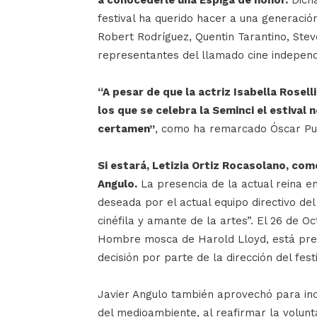
a conocederle una Espiga de honor.
Dicha
festival ha querido hacer a una generació
Robert Rodríguez, Quentin Tarantino, St
representantes del llamado cine independ
“A pesar de que la actriz Isabella Rosell
los que se celebra la Seminci el estival 
certamen”
, como ha remarcado Óscar Pu
Si estará, Letizia Ortiz Rocasolano, como
Angulo.
La presencia de la actual reina e
deseada por el actual equipo directivo del
cinéfila y amante de la artes”. El 26 de O
Hombre mosca de Harold Lloyd, está previs
decisión por parte de la dirección del fes
Javier Angulo también aprovechó para inci
del medioambiente, al reafirmar la volunta