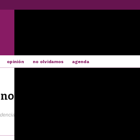
opinión
no olvidamos
agenda
a no
dencias del Festival en el Teatro Calderón marca el comienzo 