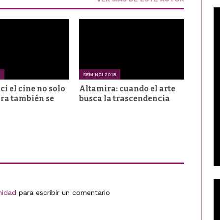
8
SEMINCI 2018
i el cine no solo
Altamira: cuando el arte
ora también se
busca la trascendencia
nidad
para escribir un comentario