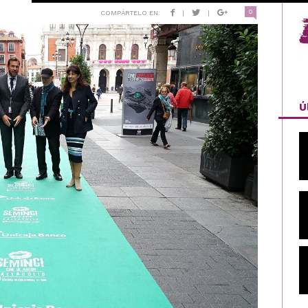
0
COMPÁRTELO EN:
|
|
Ú