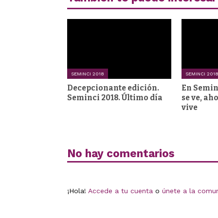
SEMINCI 2018
SEMINCI 201
Decepcionante edición.
En Seminc
Seminci 2018. Último día
se ve, ah
vive
No hay comentarios
¡Hola!
Accede a tu cuenta
o
únete a la comu