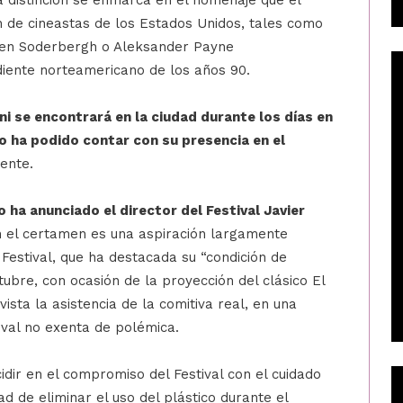
 distinción se enmarca en el homenaje que el
n de cineastas de los Estados Unidos, tales como
even Soderbergh o Aleksander Payne
iente norteamericano de los años 90.
ini se encontrará en la ciudad durante los días en
no ha podido contar con su presencia en el
ente.
 ha anunciado el director del Festival Javier
n el certamen es una aspiración largamente
 Festival, que ha destacada su “condición de
ctubre, con ocasión de la proyección del clásico El
ta la asistencia de la comitiva real, en una
tival no exenta de polémica.
dir en el compromiso del Festival con el cuidado
d de eliminar el uso del plástico durante el