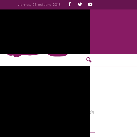
viernes, 26 octubre 2018
de una 63 edición no exenta de polémica de