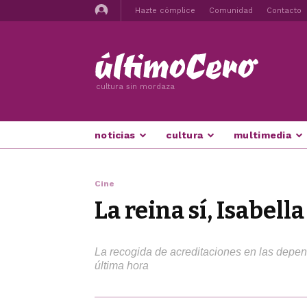
Hazte cómplice
Comunidad
Contacto
cultura sin mordaza
noticias
cultura
multimedia
Cine
La reina sí, Isabell
La recogida de acreditaciones en las depen
última hora