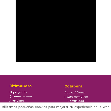
últimoCero
Colabora
El proyecto
Apoya / Dona
Quiénes somos
Hazte cómplice
Anúnciate
– Comunidad
Contacto
– Ayuda
Utilizamos pequeñas cookies para mejorar tu experiencia en la web.