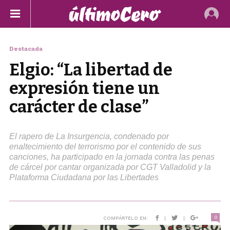
Destacada
Elgio: “La libertad de
expresión tiene un
carácter de clase”
El rapero de La Insurgencia, condenado por
enaltecimiento del terrorismo por el contenido de sus
canciones, ha participado en la jornada contra las penas
de cárcel por cantar organizada por CGT Valladolid y la
Plataforma Ciudadana por las Libertades
0
COMPÁRTELO EN:
|
|