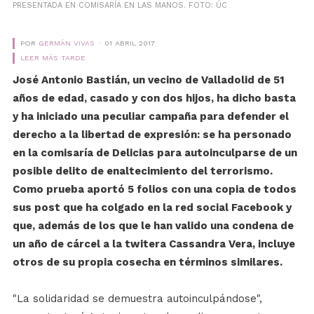
PRESENTADA EN COMISARÍA EN LAS MANOS. FOTO: ÚC
POR
GERMÁN VIVAS
01 ABRIL 2017
LEER MÁS TARDE
José Antonio Bastián, un vecino de Valladolid de 51
años de edad, casado y con dos hijos, ha dicho basta
y ha iniciado una peculiar campaña para defender el
derecho a la libertad de expresión: se ha personado
en la comisaría de Delicias para autoinculparse de un
posible delito de enaltecimiento del terrorismo.
Como prueba aportó 5 folios con una copia de todos
sus post que ha colgado en la red social Facebook y
que, además de los que le han valido una condena de
un año de cárcel a la twitera Cassandra Vera, incluye
otros de su propia cosecha en términos similares.
"La solidaridad se demuestra autoinculpándose",