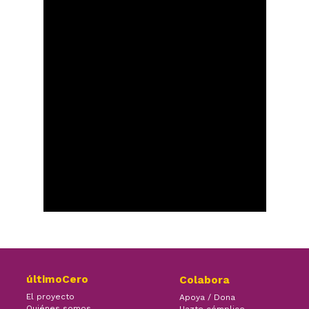
últimoCero
Colabora
El proyecto
Apoya / Dona
Quiénes somos
Hazte cómplice