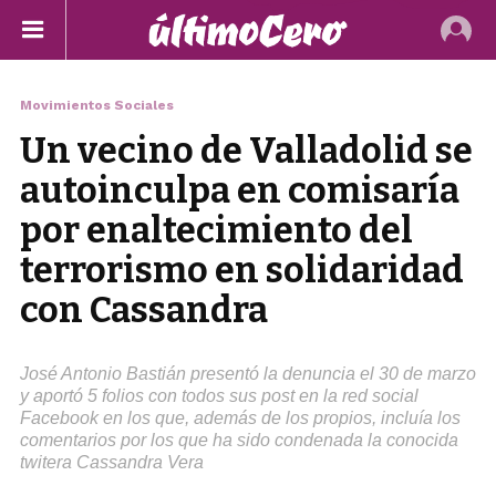
Movimientos Sociales
Un vecino de Valladolid se
autoinculpa en comisaría
por enaltecimiento del
terrorismo en solidaridad
con Cassandra
José Antonio Bastián presentó la denuncia el 30 de marzo
y aportó 5 folios con todos sus post en la red social
Facebook en los que, además de los propios, incluía los
comentarios por los que ha sido condenada la conocida
twitera Cassandra Vera