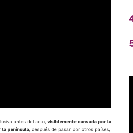
lusiva antes del acto,
visiblemente cansada por la
r la península
, después de pasar por otros países,