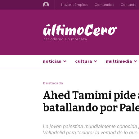
Hazte cómplice
Comunidad
Contacto
periodismo sin mordaza
noticias
cultura
multimedia
Destacada
Ahed Tamimi pide a 
batallando por Pal
La joven palestina mundialmente conocida p
Valladolid para “aclarar la verdad de lo qu