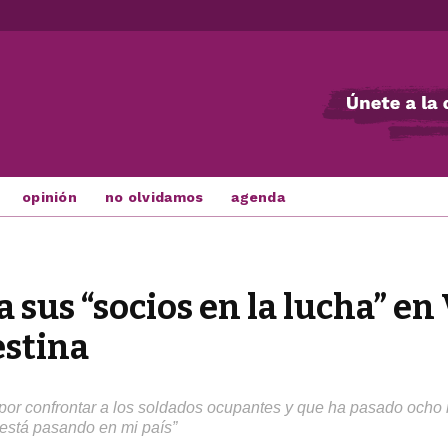
opinión
no olvidamos
agenda
sus “socios en la lucha” en 
estina
or confrontar a los soldados ocupantes y que ha pasado ocho me
e está pasando en mi país”