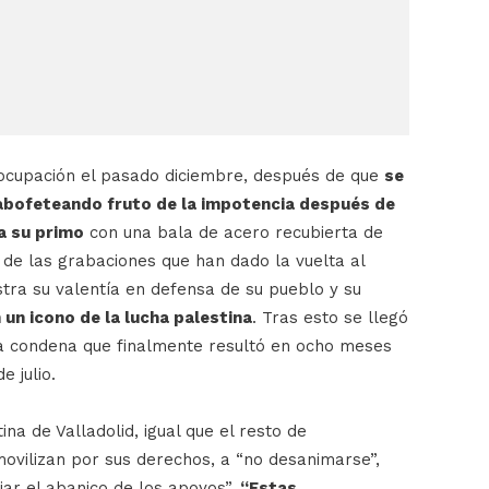
de ocupación el pasado diciembre, después de que
se
 abofeteando fruto de la impotencia después de
a su primo
con una bala de acero recubierta de
de las grabaciones que han dado la vuelta al
tra su valentía en defensa de su pueblo y su
 un icono de la lucha palestina
. Tras esto se llegó
a condena que finalmente resultó en ocho meses
e julio.
ina de Valladolid, igual que el resto de
movilizan por sus derechos, a “no desanimarse”,
iar el abanico de los apoyos”.
“
E
s
t
as