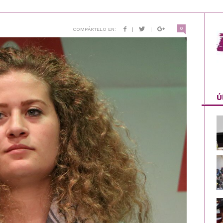
0
COMPÁRTELO EN:
|
|
Ú