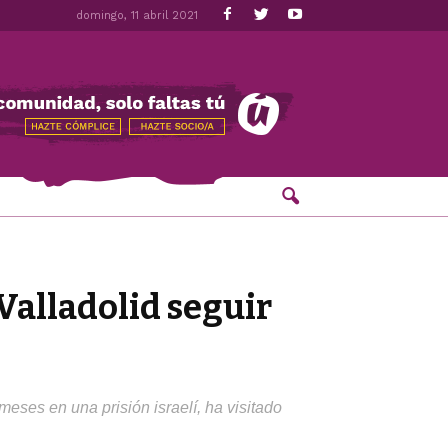
domingo, 11 abril 2021
Valladolid seguir
ses en una prisión israelí, ha visitado