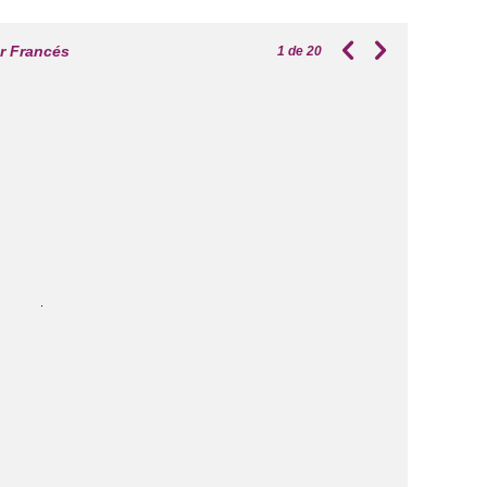
r Francés
1
de 20