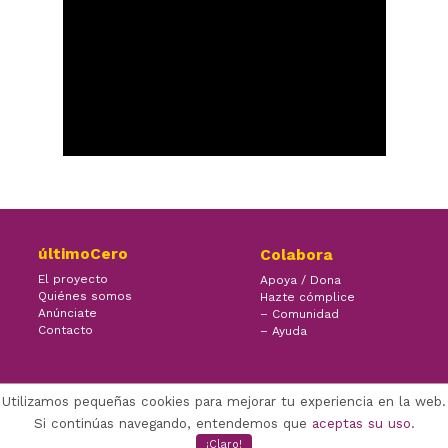
últimoCero
Colabora
El proyecto
Apoya / Dona
Quiénes somos
Hazte cómplice
Anúnciate
– Comunidad
Contacto
– Ayuda
Utilizamos pequeñas cookies para mejorar tu experiencia en la web.
×
Facebook Twitter Youtube
Si continúas navegando, entendemos que
aceptas su uso
.
(CC) ÚLTIMOCERO | 2018
¡Claro!