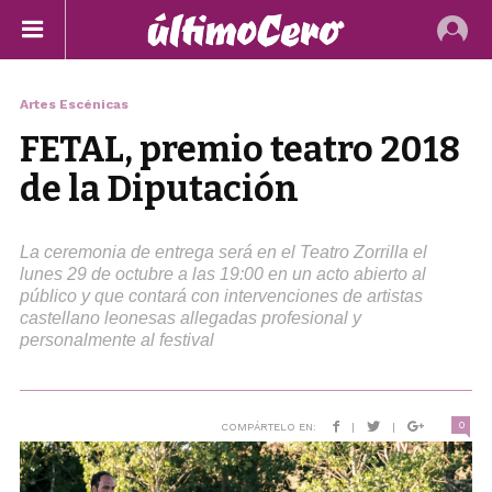
Artes Escénicas
FETAL, premio teatro 2018
de la Diputación
La ceremonia de entrega será en el Teatro Zorrilla el
lunes 29 de octubre a las 19:00 en un acto abierto al
público y que contará con intervenciones de artistas
castellano leonesas allegadas profesional y
personalmente al festival
0
COMPÁRTELO EN:
|
|