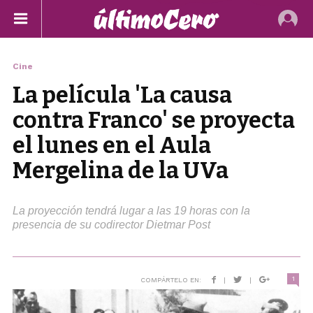
Cine
La película 'La causa
contra Franco' se proyecta
el lunes en el Aula
Mergelina de la UVa
La proyección tendrá lugar a las 19 horas con la
presencia de su codirector Dietmar Post
1
COMPÁRTELO EN:
|
|