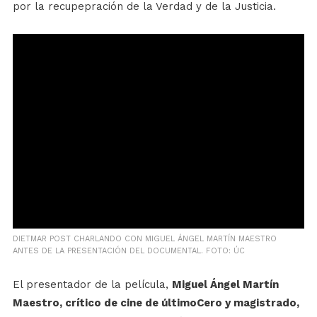
por la recupepración de la Verdad y de la Justicia.
DIETMAR POST CHARLANDO CON MIGUEL ÁNGEL MARTÍN MAESTRO
ANTES DE LA PRESENTACIÓN DEL DOCUMENTAL. FOTO: ÚC
El presentador de la película,
Miguel Ángel Martín
Maestro, crítico de cine de últimoCero y magistrado,