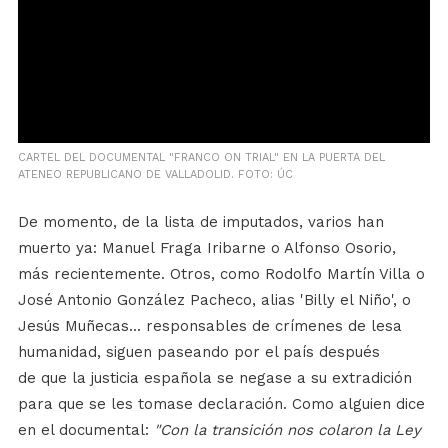
CARTEL DEL DOCUMENTAL "FRANCO ON TRIAL" EN LA PUERTA DEL
ATENEO REPUBLICANO DE VALLADOLID. FOTO: ÚC
De momento, de la lista de imputados, varios han
muerto ya: Manuel Fraga Iribarne o Alfonso Osorio,
más recientemente. Otros, como Rodolfo Martín Villa o
José Antonio González Pacheco, alias 'Billy el Niño', o
Jesús Muñecas... responsables de crímenes de lesa
humanidad, siguen paseando por el país después
de que la justicia española se negase a su extradición
para que se les tomase declaración. Como alguien dice
en el documental:
"Con la transición nos colaron la Ley