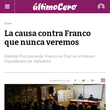
Cine
La causa contra Franco
que nunca veremos
Dietmar Post presenta 'Franco on Trial' en el Ateneo
Republicano de Valladolid
0
COMPÁRTELO EN:
|
|