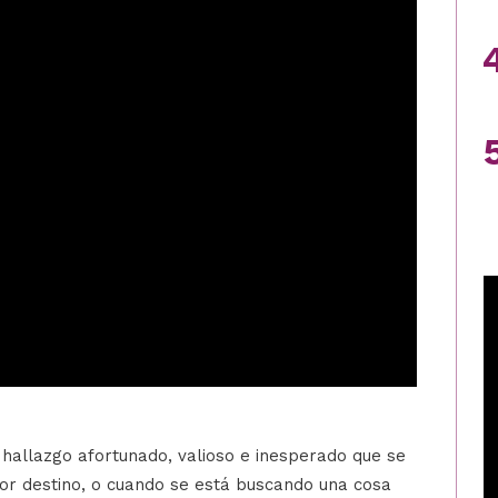
 hallazgo afortunado, valioso e inesperado que se
or destino, o cuando se está buscando una cosa