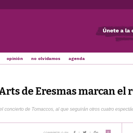
opinión
no olvidamos
agenda
& Arts de Eresmas marcan el 
l concierto de Tomaccos, al que seguirán otros cuatro espect
0
COMPÁRTELO EN:
|
|