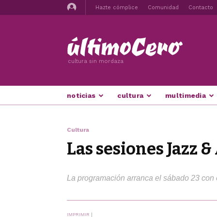
Hazte cómplice
Comunidad
Contacto
cultura sin mordaza
noticias
cultura
multimedia
Cultura
Las sesiones Jazz 
La programación arranca el sábado 23 con e
IMPRIMIR
|