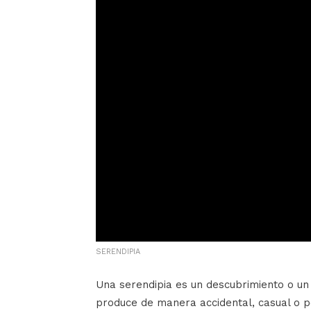
SERENDIPIA
Una serendipia es un descubrimiento o un
produce de manera accidental, casual o p