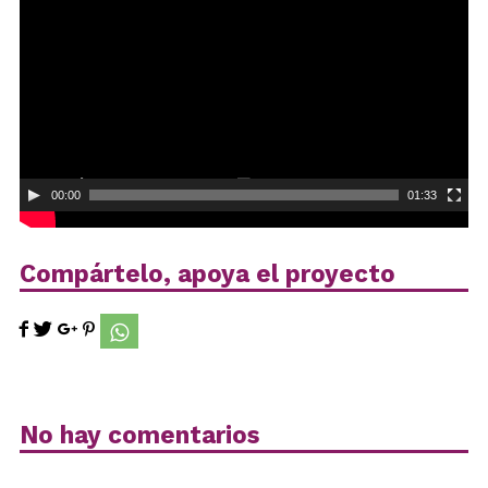
vídeo
00:00
01:33
Compártelo, apoya el proyecto
No hay comentarios