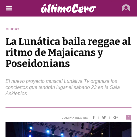
Cultura
La Lunática baila reggae al
ritmo de Majaicans y
Poseidonians
El nuevo proyecto musical Lunátiva Tv organiza los
conciertos que tendrán lugar el sábado 23 en la Sala
Asklepios
0
COMPÁRTELO EN:
|
|