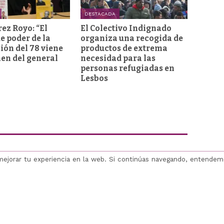
DESTACADA
rez Royo: “El
El Colectivo Indignado
e poder de la
organiza una recogida de
ión del 78 viene
productos de extrema
men del general
necesidad para las
personas refugiadas en
Lesbos
mejorar tu experiencia en la web. Si continúas navegando, entende
Hemeroteca
RSS