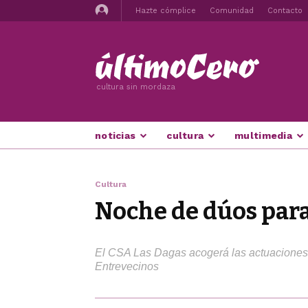
Hazte cómplice
Comunidad
Contacto
cultura sin mordaza
noticias
cultura
multimedia
Cultura
Noche de dúos para 
El CSA Las Dagas acogerá las actuaciones, p
Entrevecinos