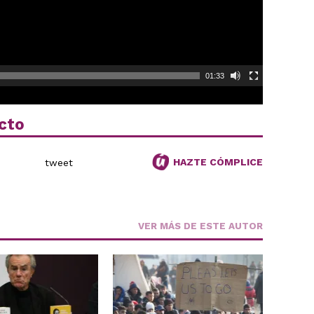
01:33
cto
HAZTE CÓMPLICE
tweet
VER MÁS DE ESTE AUTOR