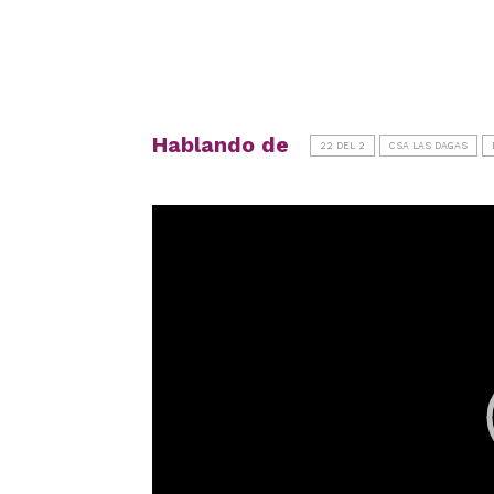
Hablando de
22 DEL 2
CSA LAS DAGAS
Reproductor
de
vídeo