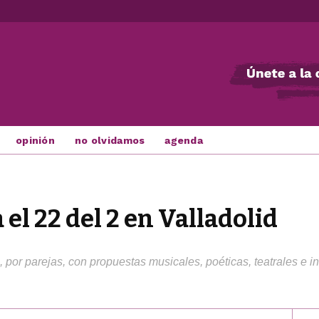
opinión
no olvidamos
agenda
el 22 del 2 en Valladolid
or parejas, con propuestas musicales, poéticas, teatrales e inc