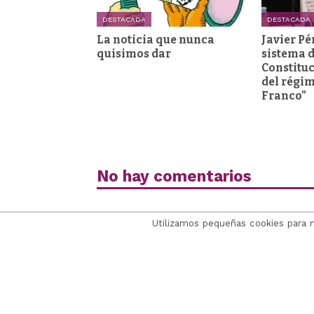
DESTACADA
DESTACADA
La noticia que nunca
Javier Pé
quisimos dar
sistema d
Constituc
del régi
Franco”
No hay comentarios
Utilizamos pequeñas cookies para 
últimoCero
Colabora
El proyecto
Apoya / Dona
Quiénes somos
Hazte cómplice