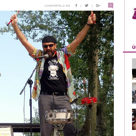
0
COMPÁRTELO EN:
|
|
Ú