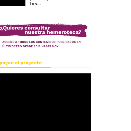
los...
poyan el proyecto