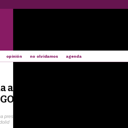
opinión
no olvidamos
agenda
la absolución por prescripci
 PGOU
a presentado escrito preparando la interposición de recurso de c
dolid