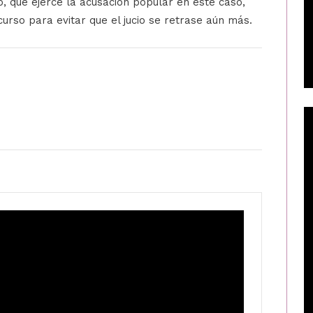
, que ejerce la acusación popular en este caso,
urso para evitar que el jucio se retrase aún más.
U