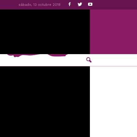
sábado, 13 octubre 2018
ón de 10 de los 14
asación en interés de ley frente al Auto