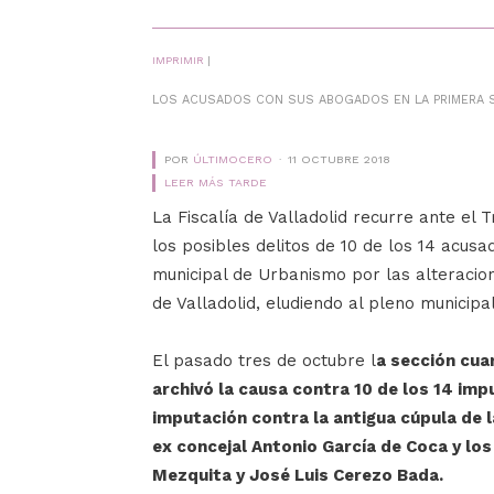
IMPRIMIR
|
LOS ACUSADOS CON SUS ABOGADOS EN LA PRIMERA S
POR
ÚLTIMOCERO
11 OCTUBRE 2018
LEER MÁS TARDE
La Fiscalía de Valladolid recurre ante el
los posibles delitos de 10 de los 14 acusa
municipal de Urbanismo por las alteracio
de Valladolid, eludiendo al pleno municipal
El pasado tres de octubre l
a sección cuar
archivó la causa contra 10 de los 14 im
imputación contra la antigua cúpula de l
ex concejal Antonio García de Coca y los
Mezquita y José Luis Cerezo Bada.