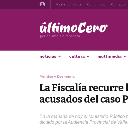
Hazte cómplice
Comunidad
Contacto
periodismo sin mordaza
noticias
cultura
multimedia
Política y Economía
La Fiscalía recurre 
acusados del caso
En la mañana de hoy el Ministerio Público h
dictado por la Audiencia Provincial de Valla