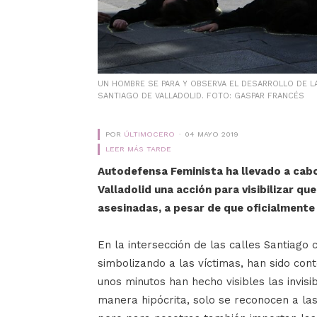
UN HOMBRE SE PARA Y OBSERVA EL DESARROLLO DE L
SANTIAGO DE VALLADOLID. FOTO: GASPAR FRANCÉS
POR
ÚLTIMOCERO
04 MAYO 2019
LEER MÁS TARDE
Autodefensa Feminista ha llevado a cabo
Valladolid una acción para visibilizar qu
asesinadas, a pesar de que oficialmente
En la intersección de las calles Santiago 
simbolizando a las víctimas, han sido con
unos minutos han hecho visibles las invisi
manera hipócrita, solo se reconocen a las