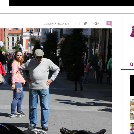
0
COMPÁRTELO EN:
|
|
Ú