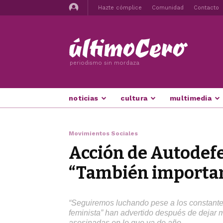
Hazte cómplice
Comunidad
Contacto
periodismo sin mordaza
noticias
cultura
multimedia
Movimientos Sociales
Acción de Autodefen
“También importan 
“Seguiremos luchando pese a los constantes
feminista” han advertido después de dejar m
asesinadas en lo que va de año