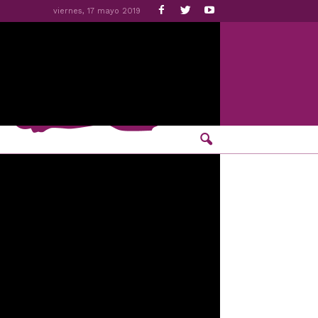
viernes, 17 mayo 2019
 Oro’ de Valladolid:
 otra vez, de desprestigiar el movimiento
ornos de los cuerpos de las mujeres