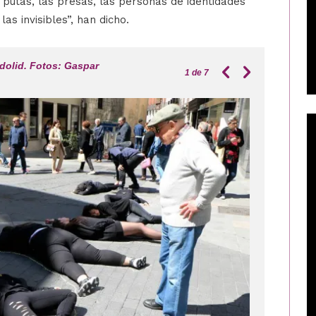
putas, las presas, las personas de identidades
las invisibles”, han dicho.
dolid. Fotos: Gaspar
1
de 7