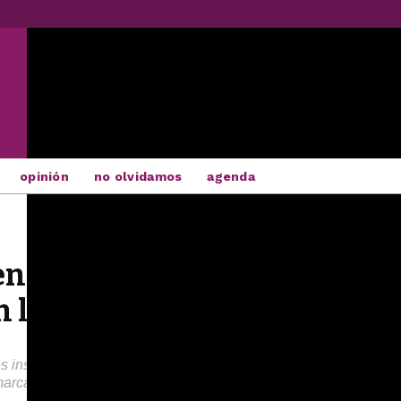
opinión
no olvidamos
agenda
sa Feminista en la ‘Milla de
las invisibles”
 insultos, amenazas y coacciones de personas que tratan, una y
arcados en el pavimento de la céntrica calle Santiago los cont