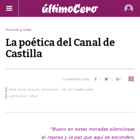
Poesía y vida
La poética del Canal de
Castilla
0
COMPÁRTELO EN:
|
|
POR
JOSÉ MIGUEL GÁNDARA
02 OCTUBRE 2019
LEER MÁS TARDE
“Busco en estas moradas silenciosas
el
reposo
y la
paz
que aquí se esconden,