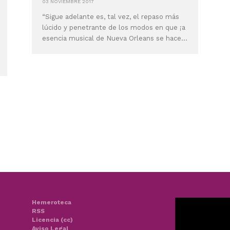
03 NOVIEMBRE 2017
“Sigue adelante es, tal vez, el repaso más
lúcido y penetrante de los modos en que ¡a
esencia musical de Nueva Orleans se hace...
Hemeroteca
RSS
Licencia (cc)
Aviso Legal