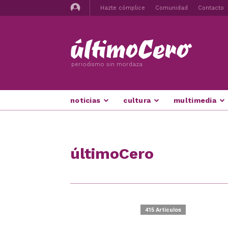
Hazte cómplice
Comunidad
Contacto
periodismo sin mordaza
noticias
cultura
multimedia
últimoCero
415 Artículos