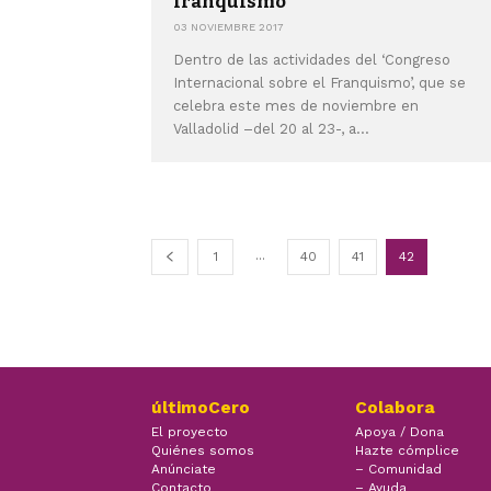
franquismo
03 NOVIEMBRE 2017
Dentro de las actividades del ‘Congreso
Internacional sobre el Franquismo’, que se
celebra este mes de noviembre en
Valladolid –del 20 al 23-, a...
...
1
40
41
42
últimoCero
Colabora
El proyecto
Apoya / Dona
Quiénes somos
Hazte cómplice
Anúnciate
– Comunidad
Contacto
– Ayuda