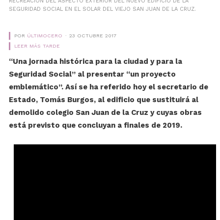
RECREACIÓN DEL ASPECTO EXTERIOR DEL NUEVO EDIFICIO DE LA
SEGURIDAD SOCIAL EN EL SOLAR DEL VIEJO SAN JUAN DE LA CRUZ.
POR
ÚLTIMOCERO
23 OCTUBRE 2017
LEER MÁS TARDE
“Una jornada histórica para la ciudad y para la
Seguridad Social” al presentar “un proyecto
emblemático”. Así se ha referido hoy el secretario de
Estado, Tomás Burgos, al edificio que sustituirá al
demolido colegio San Juan de la Cruz y cuyas obras
está previsto que concluyan a finales de 2019.