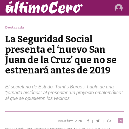
Destacada
La Seguridad Social
presenta el ‘nuevo San
Juan de la Cruz’ que no se
estrenará antes de 2019
El secretario de Estado, Tomás Burgos, habla de una
“jornada histórica” al presentar “un proyecto emblemático”
al que se opusieron los vecinos
0
COMPÁRTELO EN:
|
|