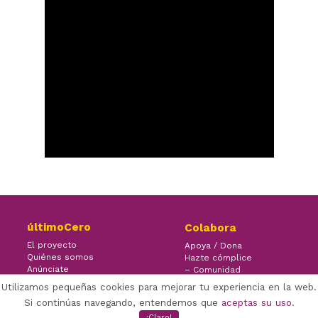
últimoCero
Colabora
El proyecto
Apoya / Dona
Quiénes somos
Hazte cómplice
Anúnciate
– Comunidad
Contacto
– Ayuda
Utilizamos pequeñas cookies para mejorar tu experiencia en la web.
Si continúas navegando, entendemos que
aceptas su uso
.
¡Claro!