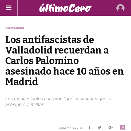
Destacada
Los antifascistas de
Valladolid recuerdan a
Carlos Palomino
asesinado hace 10 años en
Madrid
Los manifestantes corearon "qué casualidad que el
asesino era militar"
0
COMPÁRTELO EN:
|
|