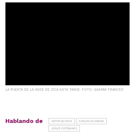
LA PUERTA DE LA SEDE DE IZCA ESTA TARDE. FOTO: GASPAR FRANCÉS
Hablando de
ANTIFASCISTAS
CARLOS PALOMINO
JOSUÉ ESTÉBANEZ