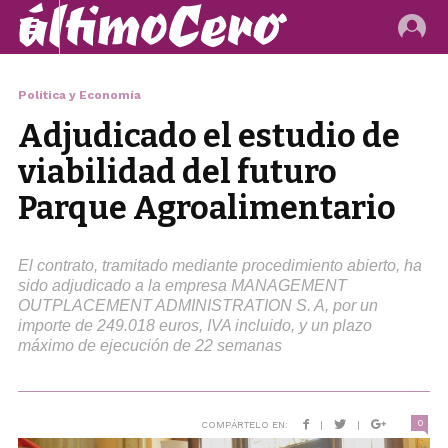
Política y Economía
Adjudicado el estudio de
viabilidad del futuro
Parque Agroalimentario
El contrato, tramitado mediante procedimiento abierto, ha
sido adjudicado a la empresa MANAGEMENT
OUTPLACEMENT ADMINISTRATION S. A, por un
importe de 249.018 euros, IVA incluido, y un plazo
máximo de ejecución de 22 semanas
0
COMPÁRTELO EN:
|
|