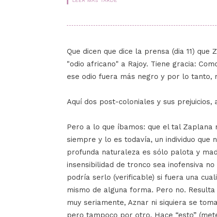
LEER MÁS TARDE
Que dicen que dice la prensa (dia 11) que
"odio africano" a Rajoy. Tiene gracia: Como
ese odio fuera más negro y por lo tanto, 
Aquí dos post-coloniales y sus prejuicios, 
Pero a lo que íbamos: que el tal Zaplana
siempre y lo es todavía, un individuo que 
profunda naturaleza es sólo palota y mad
insensibilidad de tronco sea inofensiva no
podría serlo (verificable) si fuera una cual
mismo de alguna forma. Pero no. Resulta 
muy seriamente, Aznar ni siquiera se tom
pero tampoco por otro. Hace “esto” (meter