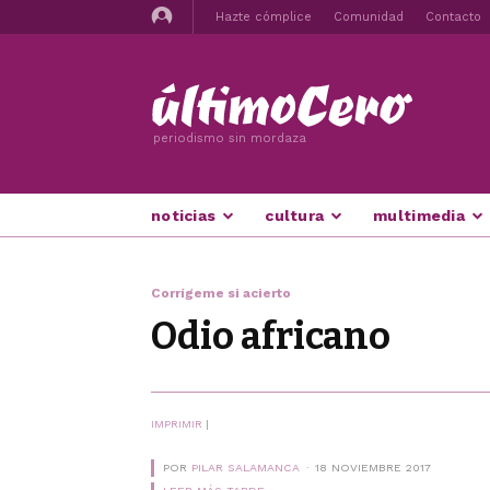
Hazte cómplice
Comunidad
Contacto
periodismo sin mordaza
noticias
cultura
multimedia
Corrígeme si acierto
Odio africano
IMPRIMIR
|
POR
PILAR SALAMANCA
18 NOVIEMBRE 2017