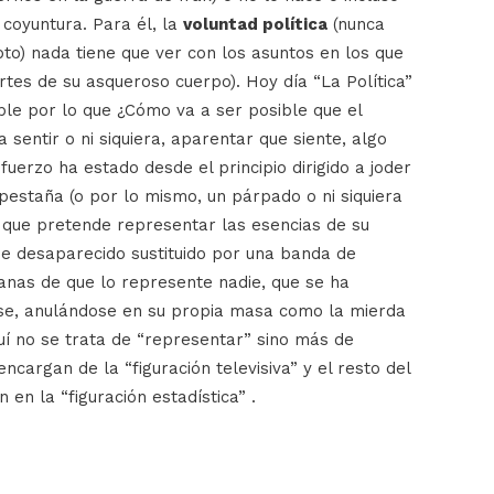
coyuntura. Para él, la
voluntad política
(nunca
epto) nada tiene que ver con los asuntos en los que
tes de su asqueroso cuerpo). Hoy día “La Política”
ble por lo que ¿Cómo va a ser posible que el
entir o ni siquiera, aparentar que siente, algo
uerzo ha estado desde el principio dirigido a joder
pestaña (o por lo mismo, un párpado o ni siquiera
r que pretende representar las esencias de su
ue desaparecido sustituido por una banda de
nas de que lo represente nadie, que se ha
dose, anulándose en su propia masa como la mierda
uí no se trata de “representar” sino más de
encargan de la “figuración televisiva” y el resto del
n en la “figuración estadística” .