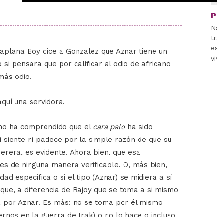
P
N
tr
e
 Zaplana Boy dice a Gonzalez que Aznar tiene un
vi
 si pensara que por calificar al odio de africano
más odio.
aquí una servidora.
 no ha comprendido que el
cara palo
ha sido
ni siente ni padece por la simple razón de que su
erera, es evidente. Ahora bien, que esa
 es de ninguna manera verificable. O, más bien,
idad especifica o si el tipo (Aznar) se midiera a sí
que, a diferencia de Rajoy que se toma a si mismo
a por Aznar. Es más: no se toma por él mismo
nos en la guerra de Irak) o no lo hace o incluso