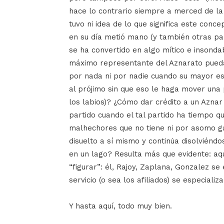
hace lo contrario siempre a merced de la 
tuvo ni idea de lo que significa este conc
en su día metió mano (y también otras par
se ha convertido en algo mítico e insonda
máximo representante del Aznarato pueda s
por nada ni por nadie cuando su mayor esf
al prójimo sin que eso le haga mover una 
los labios)? ¿Cómo dar crédito a un Azna
partido cuando el tal partido ha tiempo q
malhechores que no tiene ni por asomo ga
disuelto a sí mismo y continúa disolvién
en un lago? Resulta más que evidente: aq
“figurar”: él, Rajoy, Zaplana, Gonzalez se 
servicio (o sea los afiliados) se especializa
Y hasta aquí, todo muy bien.