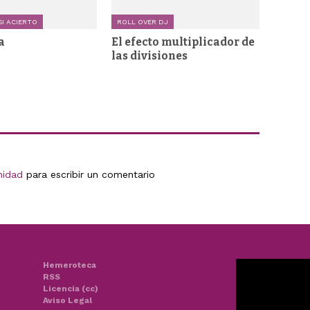
I ACIERTO
ROLL OVER DJ
a
El efecto multiplicador de
las divisiones
nidad
para escribir un comentario
Hemeroteca
RSS
Licencia (cc)
Aviso Legal