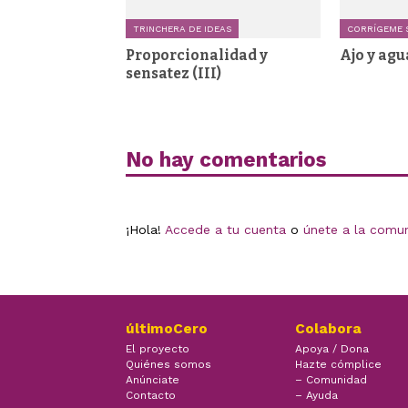
TRINCHERA DE IDEAS
CORRÍGEME S
Proporcionalidad y
Ajo y agu
sensatez (III)
No hay comentarios
¡Hola!
Accede a tu cuenta
o
únete a la comu
últimoCero
Colabora
El proyecto
Apoya / Dona
Quiénes somos
Hazte cómplice
Anúnciate
– Comunidad
Contacto
– Ayuda