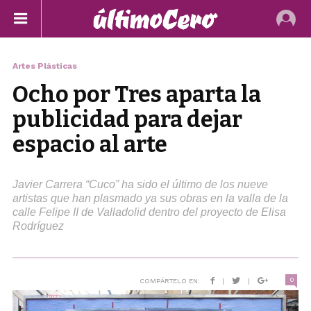
Artes Plásticas
Ocho por Tres aparta la
publicidad para dejar
espacio al arte
Javier Carrera “Cuco” ha sido el último de los nueve
artistas que han plasmado ya sus obras en la valla de la
calle Felipe II de Valladolid dentro del proyecto de Elisa
Rodríguez
0
COMPÁRTELO EN:
|
|