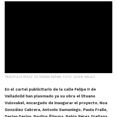
'PEACIFULLY PEACE' DE DERIAN DERIAN. FOTO: JULIEN GALLEZ
En el
cartel publicitario de la calle Felipe II de
Valladolid han plasmado ya su obra
el lituano
Vulovak
el, encargado de inaugurar el proyecto, Noa
González Cabrera, A
ntonio Samaniego,
Paula Fraile,
Derian Derian, Paulius Šliaupa, Pablo Pérez Orellana,