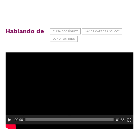
Hablando de
ELISA RODRÍGUEZ
JAVIER CARRERA “CUCO”
OCHO POR TRES
Reproductor
de
vídeo
00:00
01:33