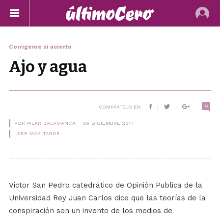
Corrígeme si acierto
Ajo y agua
0
COMPÁRTELO EN:
|
|
POR
PILAR SALAMANCA
06 DICIEMBRE 2017
LEER MÁS TARDE
Victor San Pedro catedrático de Opinión Publica de la
Universidad Rey Juan Carlos
dice que las teorías de la
conspiración son un invento de los medios de