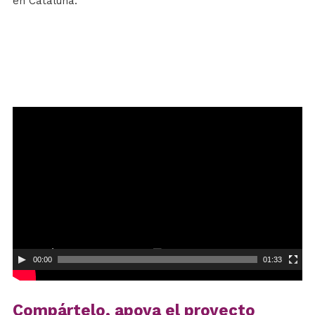
en Cataluña.
Reproductor
de
vídeo
00:00
01:33
Compártelo, apoya el proyecto