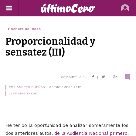
Trinchera de ideas
Proporcionalidad y
sensatez (III)
0
COMPÁRTELO EN:
|
|
POR
ANDRÉS DUEÑAS
06 DICIEMBRE 2017
LEER MÁS TARDE
He tenido la oportunidad de analizar someramente los
dos anteriores autos,
de la Audiencia Nacional primero
,