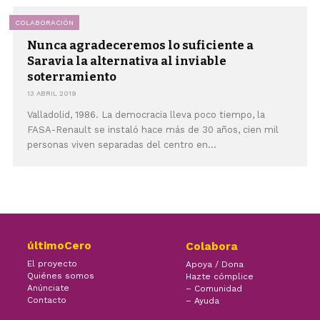
COLABORACIÓN
Nunca agradeceremos lo suficiente a
Saravia la alternativa al inviable
soterramiento
13 ABRIL 2019
Valladolid, 1986. La democracia lleva poco tiempo, la
FASA-Renault se instaló hace más de 30 años, cien mil
personas viven separadas del centro en...
últimoCero
Colabora
El proyecto
Apoya / Dona
Quiénes somos
Hazte cómplice
Anúnciate
– Comunidad
Contacto
– Ayuda