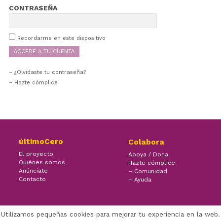
CONTRASEÑA
Recordarme en este dispositivo
¿Olvidaste tu contraseña?
– Hazte cómplice
últimoCero
Colabora
El proyecto
Apoya / Dona
Quiénes somos
Hazte cómplice
Anúnciate
– Comunidad
Contacto
– Ayuda
Utilizamos pequeñas cookies para mejorar tu experiencia en la web.
×
Facebook Twitter Youtube