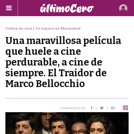
Crítica de cine | Te espero en Marienbad
Una maravillosa película
que huele a cine
perdurable, a cine de
siempre. El Traidor de
Marco Bellocchio
0
COMPÁRTELO EN:
|
|