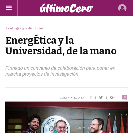
Ecología y educación
EnergÉtica y la
Universidad, de la mano
Firmado un convenio de colaboración para poner en
marcha proyectos de investigación
0
COMPÁRTELO EN:
|
|