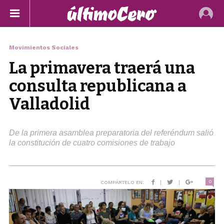
Movimientos Sociales
La primavera traerá una
consulta republicana a
Valladolid
De la primera asamblea preparatoria del referéndum salió
la constitución de cuatro comisiones de trabajo
0
COMPÁRTELO EN:
|
|