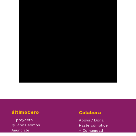
últimoCero
Colabora
El proyecto
Apoya / Dona
Quiénes somos
Hazte cómplice
Anúnciate
– Comunidad
Contacto
– Ayuda