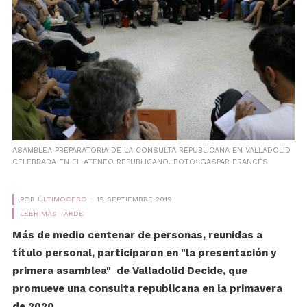
ASAMBLEA PREPARATORIA DE LA CONSULTA REPUBLICANA EN VALLADOLID
CELEBRADA EN EL ATENEO REPUBLICANO. FOTO: GASPAR FRANCÉS
POR
ÚLTIMOCERO
19 SEPTIEMBRE 2019
LEER MÁS TARDE
Más de medio centenar de personas, reunidas a
título personal, participaron en "la presentación y
primera asamblea" de Valladolid Decide, que
promueve una consulta republicana en la primavera
de 2020.