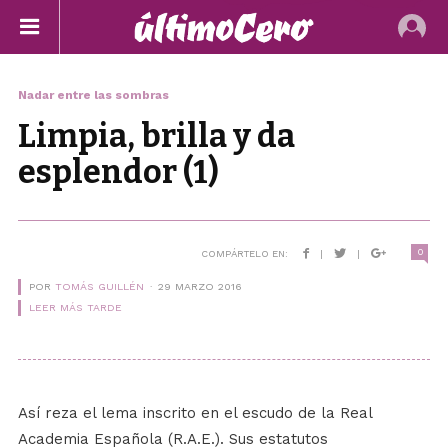
Nadar entre las sombras
Limpia, brilla y da
esplendor (1)
0
COMPÁRTELO EN:
|
|
POR
TOMÁS GUILLÉN
29 MARZO 2016
LEER MÁS TARDE
Así reza el lema inscrito en el escudo de la Real
Academia Española (R.A.E.). Sus estatutos