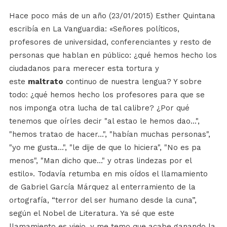
Hace poco más de un año (23/01/2015) Esther Quintana
escribía en La Vanguardia: «Señores políticos,
profesores de universidad, conferenciantes y resto de
personas que hablan en público: ¿qué hemos hecho los
ciudadanos para merecer esta tortura y
este
maltrato
continuo de nuestra lengua? Y sobre
todo: ¿qué hemos hecho los profesores para que se
nos imponga otra lucha de tal calibre? ¿Por qué
tenemos que oírles decir "al estao le hemos dao...",
"hemos tratao de hacer...", "habían muchas personas",
"yo me gusta...", "le dije de que lo hiciera", "No es pa
menos", "Man dicho que..." y otras lindezas por el
estilo». Todavía retumba en mis oídos el llamamiento
de Gabriel García Márquez al enterramiento de la
ortografía, “terror del ser humano desde la cuna”,
según el Nobel de Literatura. Ya sé que este
llamamiento es viejo, y me temo que acabe ganando la