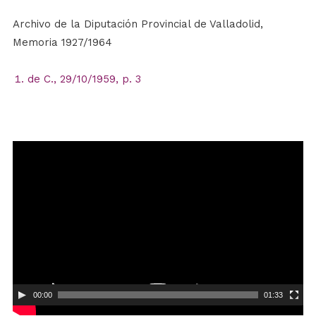
Archivo de la Diputación Provincial de Valladolid,
Memoria 1927/1964
de C., 29/10/1959, p. 3
Reproductor
de
vídeo
00:00
01:33