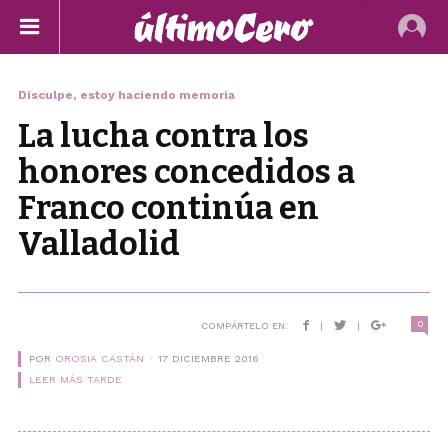
Disculpe, estoy haciendo memoria
La lucha contra los
honores concedidos a
Franco continúa en
Valladolid
0
COMPÁRTELO EN:
|
|
POR
OROSIA CASTÁN
17 DICIEMBRE 2016
LEER MÁS TARDE