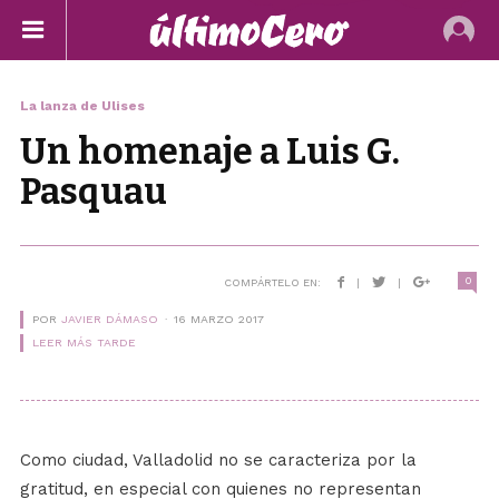
La lanza de Ulises
Un homenaje a Luis G.
Pasquau
0
COMPÁRTELO EN:
|
|
POR
JAVIER DÁMASO
16 MARZO 2017
LEER MÁS TARDE
Como ciudad, Valladolid no se caracteriza por la
gratitud, en especial con quienes no representan