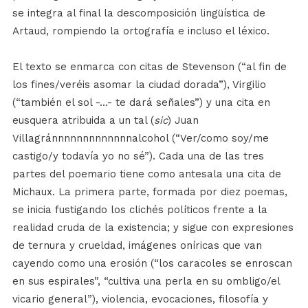
se integra al final la descomposición lingüística de
Artaud, rompiendo la ortografía e incluso el léxico.
El texto se enmarca con citas de Stevenson (“al fin de
los fines/veréis asomar la ciudad dorada”), Virgilio
(“también el sol -…- te dará señales”) y una cita en
eusquera atribuida a un tal (
sic
) Juan
Villagránnnnnnnnnnnnnalcohol (“Ver/como soy/me
castigo/y todavía yo no sé”). Cada una de las tres
partes del poemario tiene como antesala una cita de
Michaux. La primera parte, formada por diez poemas,
se inicia fustigando los clichés políticos frente a la
realidad cruda de la existencia; y sigue con expresiones
de ternura y crueldad, imágenes oníricas que van
cayendo como una erosión (“los caracoles se enroscan
en sus espirales”, “cultiva una perla en su ombligo/el
vicario general”), violencia, evocaciones, filosofía y