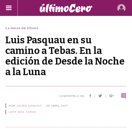
La lanza de Ulises
Luis Pasquau en su
camino a Tebas. En la
edición de Desde la Noche
a la Luna
0
COMPÁRTELO EN:
|
|
POR
JAVIER DÁMASO
05 ABRIL 2017
LEER MÁS TARDE