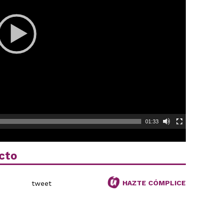
01:33
cto
HAZTE CÓMPLICE
tweet