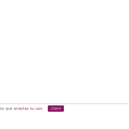
mos que
aceptas su uso
.
¡Claro!