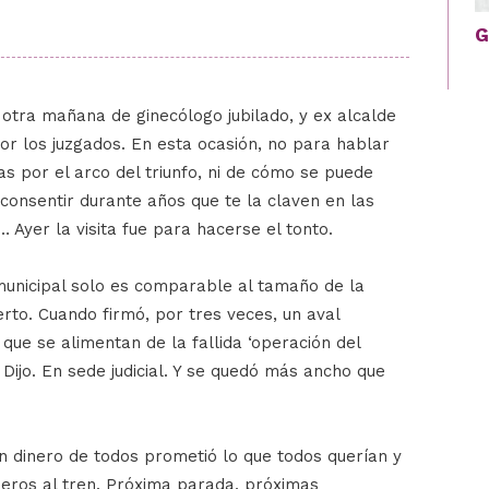
G
r otra mañana de ginecólogo jubilado, y ex alcalde
r los juzgados. En esta ocasión, no para hablar
s por el arco del triunfo, ni de cómo se puede
onsentir durante años que te la claven en las
 Ayer la visita fue para hacerse el tonto.
 municipal solo es comparable al tamaño de la
rto. Cuando firmó, por tres veces, un aval
que se alimentan de la fallida ‘operación del
 Dijo. En sede judicial. Y se quedó más ancho que
n dinero de todos prometió lo que todos querían y
ajeros al tren. Próxima parada, próximas