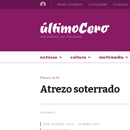
Hazte cómplice
Comunidad
Contacto
periodismo sin mordaza
noticias
cultura
multimedia
Pleno al 15
Atrezo soterrado
IMPRIMIR
|
POR
GERMÁN VIVAS
23 MAYO 2017