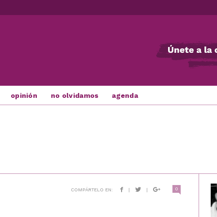
opinión
no olvidamos
agenda
0
COMPÁRTELO EN:
|
|