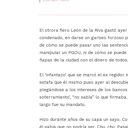
LEER MÁS TARDE
El otrora fiero León de la Riva gastó aye
condenado, en darse un garbeo forzoso po
de cómo se puede pasar uno las sentencia
manipular un PGOU, ni de cómo se puede c
ñapas de la ciudad con el dinero de todos…
El ‘infantazo’ que se marcó el ex regidor
estafa que él mismo puso ayer al descubie
plegándose a los intereses de los bancos 
soterramiento’, “no sabía” lo que firmaba.
largo fue su mandato.
Hizo durante años de su capa un sayo. Co
él sabía que no podría ser. Chu, chu. Pas