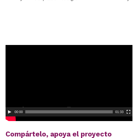
Reproductor
de
vídeo
00:00
01:33
Compártelo, apoya el proyecto