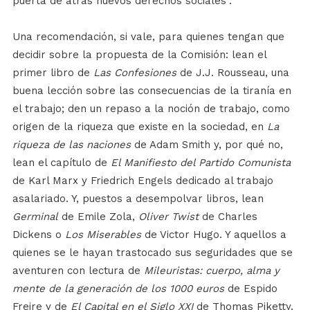
puerta de atrás nuevos derechos sociales”.
Una recomendación, si vale, para quienes tengan que
decidir sobre la propuesta de la Comisión: lean el
primer libro de
Las Confesiones
de J.J. Rousseau, una
buena lección sobre las consecuencias de la tiranía en
el trabajo; den un repaso a la noción de trabajo, como
origen de la riqueza que existe en la sociedad, en
La
riqueza de las naciones
de Adam Smith y, por qué no,
lean el capítulo de
El Manifiesto del Partido Comunista
de Karl Marx y Friedrich Engels dedicado al trabajo
asalariado. Y, puestos a desempolvar libros, lean
Germinal
de Emile Zola,
Oliver Twist
de Charles
Dickens o
Los Miserables
de Victor Hugo. Y aquellos a
quienes se le hayan trastocado sus seguridades que se
aventuren con lectura de
Mileuristas: cuerpo, alma y
mente de la generación de los 1000 euros
de Espido
Freire y de
El Capital en el Siglo XXI
de Thomas Piketty.