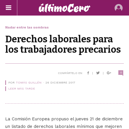
Nadar entre las sombras
Derechos laborales para
los trabajadores precarios
0
COMPÁRTELO EN:
|
|
POR
TOMÁS GUILLÉN
26 DICIEMBRE 2017
LEER MÁS TARDE
La Comisión Europea propuso el jueves 21 de diciembre
un listado de derechos laborales mínimos que mejoren