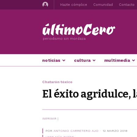
Hazte cómplice
Comunidad
Contacto
periodismo sin mordaza
noticias
cultura
multimedia
Chatarón tóxico
El éxito agridulce, 
IMPRIMIR
|
POR
ANTONIO CARRETERO AJO
12 MARZO 2018