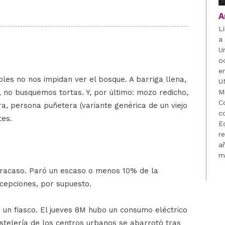
A
L
a
U
o
e
oles no nos impidan ver el bosque. A barriga llena,
U
no busquemos tortas. Y, por último: mozo redicho,
M
C
, persona puñetera (variante genérica de un viejo
c
tes.
E
r
a
m
 fracaso. Paró un escaso o menos 10% de la
cepciones, por supuesto.
 un fiasco. El jueves 8M hubo un consumo eléctrico
ostelería de los centros urbanos se abarrotó tras