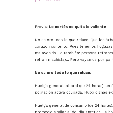
LEER MÁS TARDE
Previa
:
Lo cortés no quita lo valiente
No es oro todo lo que reluce. Que los árb
corazón contento. Pues tenemos hogazas, 
malavenido… o también: persona refranera
refrán machista)… Pero vayamos por par
No es oro todo lo que reluce
:
Huelga general laboral (de 24 horas): un
población activa ocupada. Hubo dignas ex
Huelga general de consumo (de 24 horas):
promedio similar al del día anterior. La h