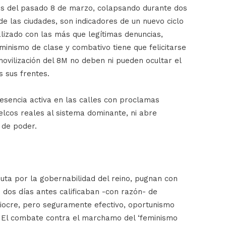
es del pasado 8 de marzo, colapsando durante dos
de las ciudades, son indicadores de un nuevo ciclo
alizado con las más que legítimas denuncias,
feminismo de clase y combativo tiene que felicitarse
movilización del 8M no deben ni pueden ocultar el
s sus frentes.
resencia activa en las calles con proclamas
elcos reales al sistema dominante, ni abre
 de poder.
puta por la gobernabilidad del reino, pugnan con
 dos días antes calificaban -con razón- de
mediocre, pero seguramente efectivo, oportunismo
n. El combate contra el marchamo del ‘feminismo