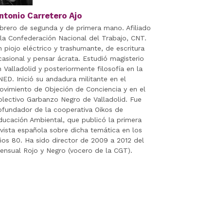
ntonio Carretero Ajo
ibrero de segunda y de primera mano. Afiliado
 la Confederación Nacional del Trabajo, CNT.
n piojo eléctrico y trashumante, de escritura
casional y pensar ácrata. Estudió magisterio
n Valladolid y posteriormente filosofía en la
NED. Inició su andadura militante en el
ovimiento de Objeción de Conciencia y en el
olectivo Garbanzo Negro de Valladolid. Fue
ofundador de la cooperativa Oikos de
ducación Ambiental, que publicó la primera
evista española sobre dicha temática en los
ños 80. Ha sido director de 2009 a 2012 del
ensual Rojo y Negro (vocero de la CGT).