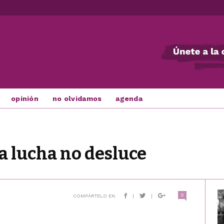
opinión
no olvidamos
agenda
la lucha no desluce
0
COMPÁRTELO EN:
|
|