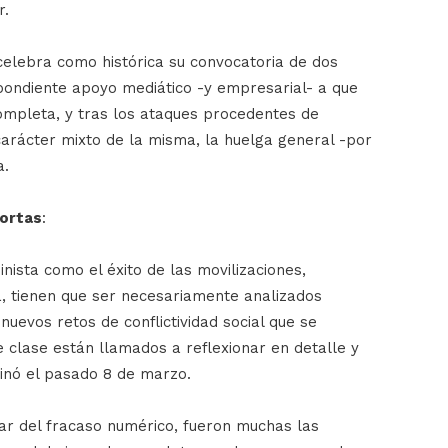
r.
 celebra como histórica su convocatoria de dos
espondiente apoyo mediático -y empresarial- a que
completa, y tras los ataques procedentes de
 carácter mixto de la misma, la huelga general -por
a.
ortas
:
nista como el éxito de las movilizaciones,
a, tienen que ser necesariamente analizados
uevos retos de conflictividad social que se
e clase están llamados a reflexionar en detalle y
inó el pasado 8 de marzo.
ar del fracaso numérico, fueron muchas las