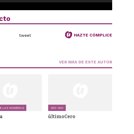
cto
HAZTE CÓMPLICE
tweet
VER MÁS DE ESTE AUTOR
E LAS SOMBRAS
VEO VEO
a
últimoCero