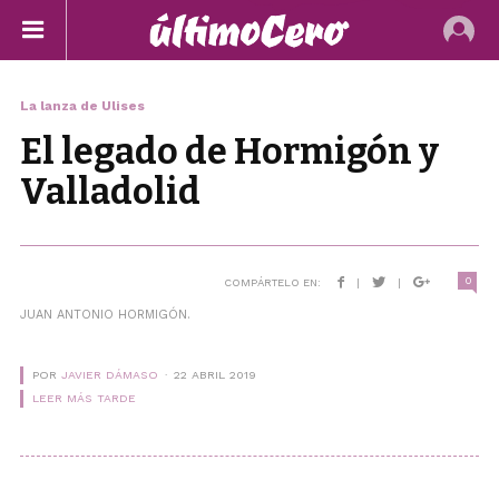
La lanza de Ulises
El legado de Hormigón y
Valladolid
0
COMPÁRTELO EN:
|
|
JUAN ANTONIO HORMIGÓN.
POR
JAVIER DÁMASO
22 ABRIL 2019
LEER MÁS TARDE