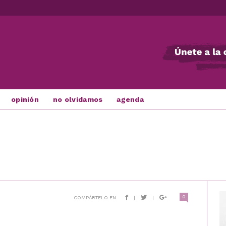
opinión
no olvidamos
agenda
0
COMPÁRTELO EN:
|
|