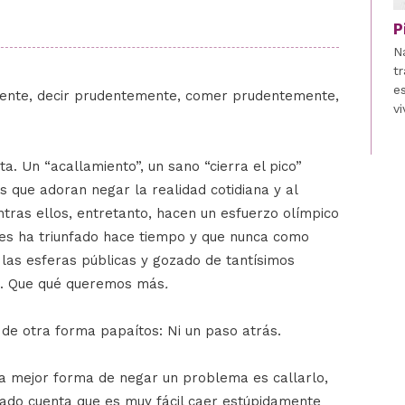
P
N
tr
e
ente, decir prudentemente, comer prudentemente,
vi
a. Un “acallamiento”, un sano “cierra el pico”
s que adoran negar la realidad cotidiana y al
tras ellos, entretanto, hacen un esfuerzo olímpico
res ha triunfado hace tiempo y que nunca como
las esferas públicas y gozado de tantísimos
s. Que qué queremos más
.
 de otra forma papaítos: Ni un paso atrás.
a mejor forma de negar un problema es callarlo,
ado cuenta que es muy fácil caer estúpidamente