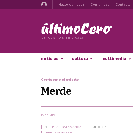
Hazte cómplice
Comunidad
Contacto
periodismo sin mordaza
noticias
cultura
multimedia
Corrígeme si acierto
Merde
IMPRIMIR
|
POR
PILAR SALAMANCA
08 JULIO 2019