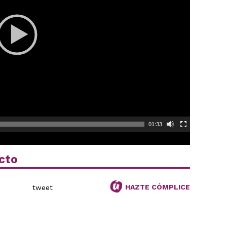
01:33
cto
HAZTE CÓMPLICE
tweet