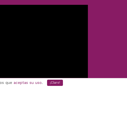
mos que
aceptas su uso
.
¡Claro!