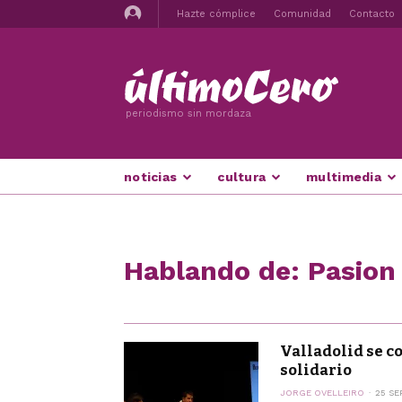
Hazte cómplice
Comunidad
Contacto
periodismo sin mordaza
noticias
cultura
multimedia
Hablando de: Pasion
Valladolid se co
solidario
JORGE OVELLEIRO
25 SE