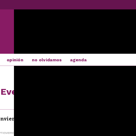
opinión
no olvidamos
agenda
 Eventos
nvierte en "ciudad Beatle" con un fin
H
PTIEMBRE 2017