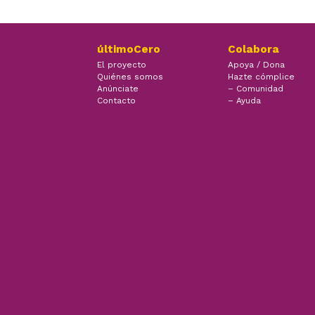
últimoCero
Colabora
El proyecto
Apoya / Dona
Quiénes somos
Hazte cómplice
Anúnciate
– Comunidad
Contacto
– Ayuda