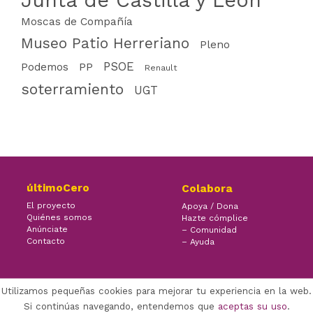
Junta de Castilla y León
Moscas de Compañía
Museo Patio Herreriano
Pleno
PSOE
PP
Podemos
Renault
soterramiento
UGT
últimoCero
Colabora
El proyecto
Apoya / Dona
Quiénes somos
Hazte cómplice
Anúnciate
– Comunidad
Contacto
– Ayuda
Utilizamos pequeñas cookies para mejorar tu experiencia en la web.
×
Facebook Twitter Youtube
Si continúas navegando, entendemos que
aceptas su uso
.