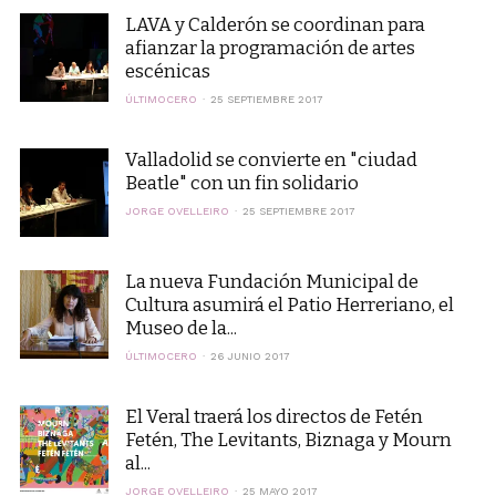
LAVA y Calderón se coordinan para
afianzar la programación de artes
escénicas
ÚLTIMOCERO
25 SEPTIEMBRE 2017
Valladolid se convierte en "ciudad
Beatle" con un fin solidario
JORGE OVELLEIRO
25 SEPTIEMBRE 2017
La nueva Fundación Municipal de
Cultura asumirá el Patio Herreriano, el
Museo de la...
ÚLTIMOCERO
26 JUNIO 2017
El Veral traerá los directos de Fetén
Fetén, The Levitants, Biznaga y Mourn
al...
JORGE OVELLEIRO
25 MAYO 2017