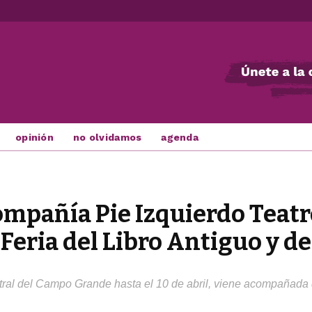
opinión
no olvidamos
agenda
compañía Pie Izquierdo Teat
Feria del Libro Antiguo y d
tral del Campo Grande hasta el 10 de abril, viene acompañada