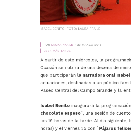
ISABEL BENITO. FOTO: LAURA FRAILE
POR
LAURA FRAILE
23 MARZO 2016
LEER MÁS TARDE
A partir de este miércoles, la programació
Ocasión se nutrirá de una decena de sesio
que participarán
la narradora oral Isabel
actuaciones, destinadas a un público famil
Paseo Central del Campo Grande y la entr
Isabel Benito
inaugurará la programació
chocolate espeso´,
una sesión de cuento
las 19 horas de la tarde. Al día siguiente,
horas) y el viernes 25 con
`Pájaros felic