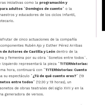
as iniciativas como la
programación y
l para adultos `Domingos de cuento´
o la
aestros y educadores de los ciclos Infantil,
otecario.
sfrutar de cinco actuaciones de la compañía
componentes Rubén Ajo y Esther Pérez Arribas
 de Actores de Castilla y León
dentro de la
ina y femenina por su obra `Sonetos entre todos´.
ie Izquierdo representará la pieza
`TITERhistorias:
misma hora, continuará con
`TITERhistorias: Cuento
na su espectáculo
`¿Tú de qué cuento eres?´
(19
netos entre todos´
(12:30 y 19 horas), un
sonetos de obras teatrales del siglo XVII y en la
ina generadora de versos.