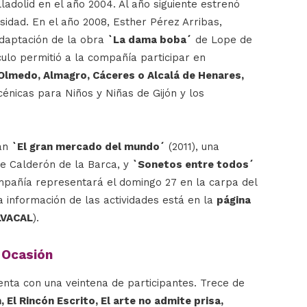
ladolid en el año 2004. Al año siguiente estrenó
sidad. En el año 2008, Esther Pérez Arribas,
adaptación de la obra
`La dama boba´
de Lope de
culo permitió a la compañía participar en
 Olmedo, Almagro, Cáceres o Alcalá de Henares,
énicas para Niños y Niñas de Gijón y los
ran
`El gran mercado del mundo´
(2011), una
e Calderón de la Barca, y
`Sonetos entre todos´
ompañía representará el domingo 27 en la carpa del
 información de las actividades está en la
página
ALVACAL
).
e Ocasión
uenta con una veintena de participantes. Trece de
 El Rincón Escrito, El arte no admite prisa,