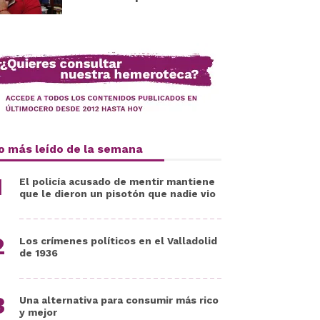
o más leído de la semana
El policía acusado de mentir mantiene
que le dieron un pisotón que nadie vio
Los crímenes políticos en el Valladolid
de 1936
Una alternativa para consumir más rico
y mejor