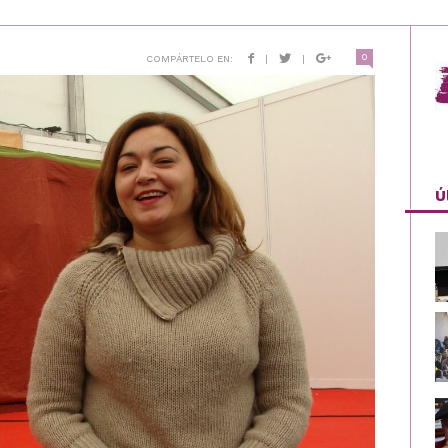
0
COMPÁRTELO EN:
|
|
Ú