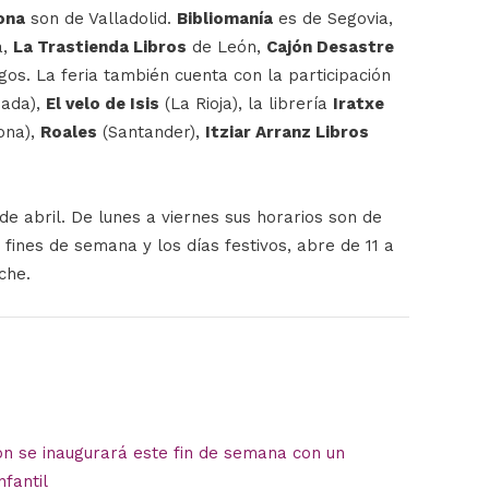
ona
son de Valladolid.
Bibliomanía
es de Segovia,
a,
La Trastienda Libros
de León,
Cajón Desastre
os. La feria también cuenta con la participación
ada),
El velo de Isis
(La Rioja), la librería
Iratxe
ona),
Roales
(Santander),
Itziar Arranz Libros
de abril. De lunes a viernes sus horarios son de
s fines de semana y los días festivos, abre de 11 a
che.
ión se inaugurará este fin de semana con un
nfantil