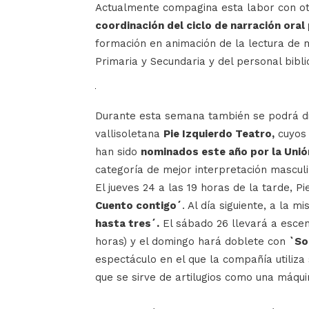
Actualmente compagina esta labor con otr
coordinación del ciclo de narración ora
formación en animación de la lectura de m
Primaria y Secundaria y del personal bibli
Durante esta semana también se podrá di
vallisoletana
Pie Izquierdo Teatro,
cuyos 
han sido
nominados este año por la Unión
categoría de mejor interpretación mascul
El jueves 24 a las 19 horas de la tarde, P
Cuento contigo´
. Al día siguiente, a la 
hasta tres´.
El sábado 26 llevará a esce
horas) y el domingo hará doblete con
`So
espectáculo en el que la compañía utiliza 
que se sirve de artilugios como una máqu