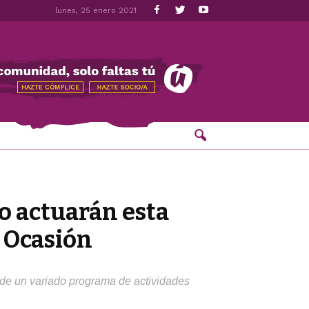
lunes, 25 enero 2021
ro actuarán esta
e Ocasión
 de un variado programa de actividades