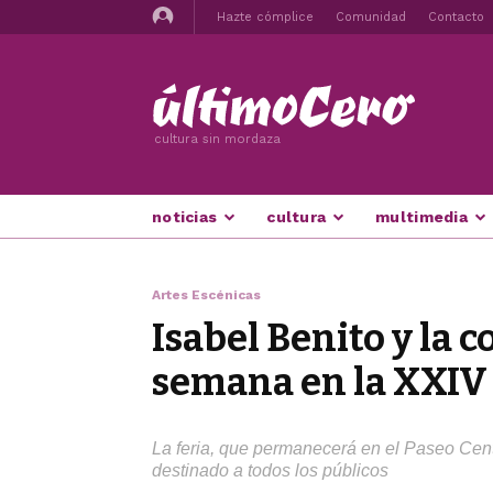
Hazte cómplice
Comunidad
Contacto
cultura sin mordaza
noticias
cultura
multimedia
Artes Escénicas
Isabel Benito y la 
semana en la XXIV 
La feria, que permanecerá en el Paseo Cen
destinado a todos los públicos