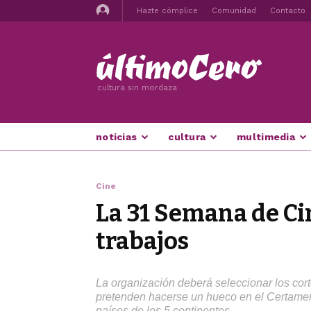
Hazte cómplice
Comunidad
Contacto
cultura sin mordaza
noticias
cultura
multimedia
Cine
La 31 Semana de Ci
trabajos
La organización deberá seleccionar los cort
pretenden hacerse un hueco en el Certamen
países de los 5 continentes