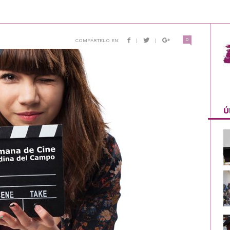
0
COMPÁRTELO EN:
|
|
Ú