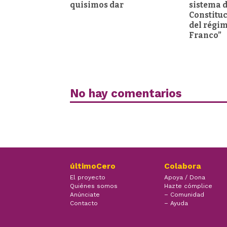
quisimos dar
sistema d
Constituc
del régi
Franco”
No hay comentarios
últimoCero
Colabora
El proyecto
Apoya / Dona
Quiénes somos
Hazte cómplice
Anúnciate
– Comunidad
Contacto
– Ayuda