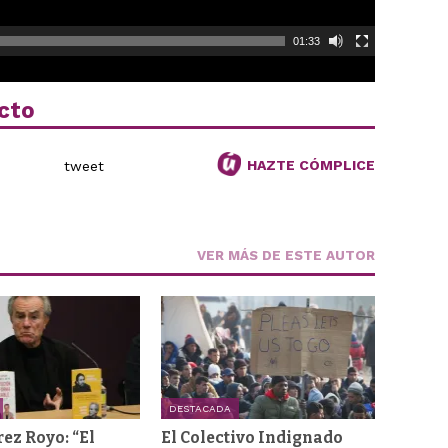
01:33
cto
HAZTE CÓMPLICE
tweet
VER MÁS DE ESTE AUTOR
DESTACADA
rez Royo: “El
El Colectivo Indignado