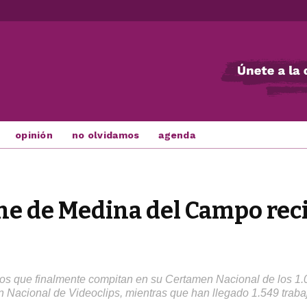
opinión
no olvidamos
agenda
ne de Medina del Campo recib
os que finalmente compitan en su Certamen Nacional de los 1.04
 Nacional de Videoclips, mientras que han llegado 1.549 traba