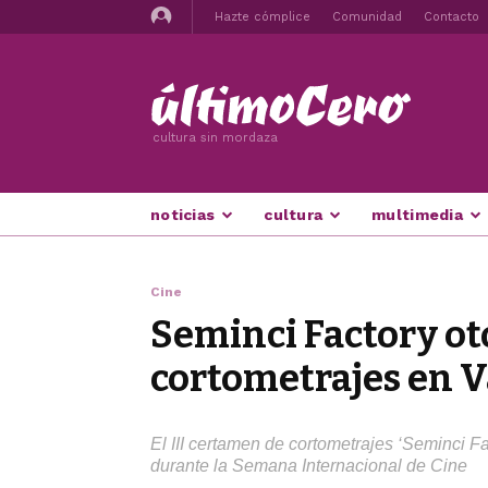
Hazte cómplice
Comunidad
Contacto
cultura sin mordaza
noticias
cultura
multimedia
Cine
Seminci Factory ot
cortometrajes en V
El III certamen de cortometrajes ‘Seminci Fac
durante la Semana Internacional de Cine