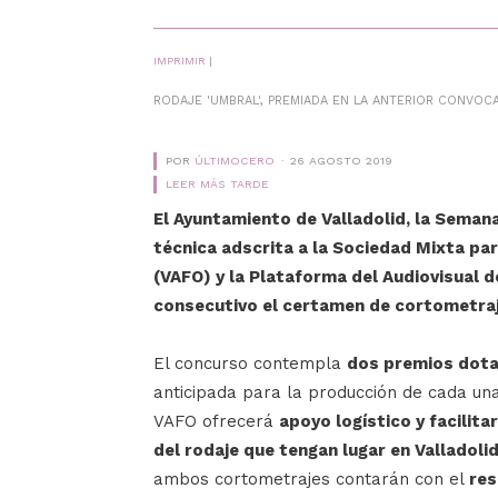
IMPRIMIR
|
RODAJE 'UMBRAL', PREMIADA EN LA ANTERIOR CONVOCA
POR
ÚLTIMOCERO
26 AGOSTO 2019
LEER MÁS TARDE
El Ayuntamiento de Valladolid, la Semana 
técnica adscrita a la Sociedad Mixta par
(VAFO) y la Plataforma del Audiovisual d
consecutivo el certamen de cortometraje
El concurso contempla
dos premios dota
anticipada para la producción de cada una
VAFO ofrecerá
apoyo logístico y facilit
del rodaje que tengan lugar en Valladoli
ambos cortometrajes contarán con el
res