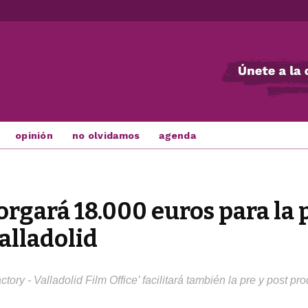
opinión
no olvidamos
agenda
orgará 18.000 euros para la
alladolid
tory - Valladolid Film Office’ facilitará también la pre y post p