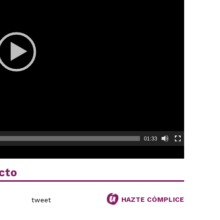
01:33
cto
HAZTE CÓMPLICE
tweet