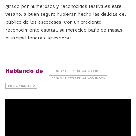
girado por numerosos y reconocidos festivales este
verano, a buen seguro hubieran hecho las delicias del
público de los escoceses. Con un creciente
reconocimiento estatal, su merecido baño de masas
municipal tendrá que esperar.
Hablando de
FERIAS Y FIESTAS DE VALLADOLID
FERIAS Y FIESTAS DE VALLADOLID 2019
FRANZ FERDINAND
Reproductor
de
vídeo