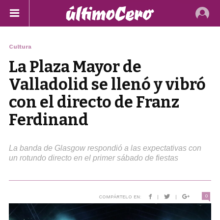
Cultura
La Plaza Mayor de
Valladolid se llenó y vibró
con el directo de Franz
Ferdinand
La banda de Glasgow respondió a las expectativas con
un rotundo directo en el primer sábado de fiestas
0
COMPÁRTELO EN:
|
|