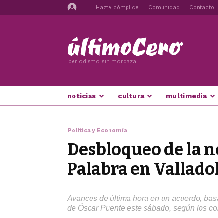
Hazte cómplice
Comunidad
Contacto
periodismo sin mordaza
noticias
cultura
multimedia
Política y Economía
Desbloqueo de la n
Palabra en Vallado
Avances de última hora en un acuerdo, basad
de Óscar Puente este sábado, según los con