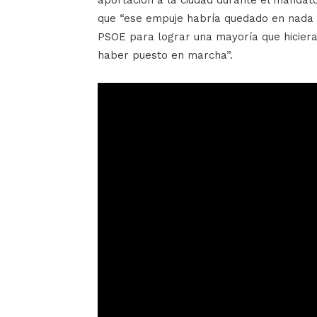
aportación a la ciudad durante el mandat
que “ese empuje habría quedado en nada s
PSOE para lograr una mayoría que hiciera
haber puesto en marcha”.