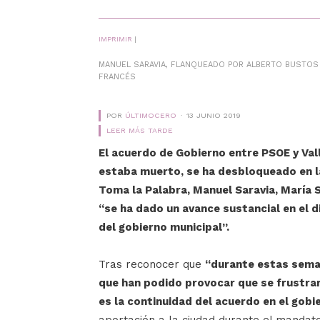
IMPRIMIR
|
MANUEL SARAVIA, FLANQUEADO POR ALBERTO BUSTOS 
FRANCÉS
POR
ÚLTIMOCERO
13 JUNIO 2019
LEER MÁS TARDE
El acuerdo de Gobierno entre PSOE y Val
estaba muerto, se ha desbloqueado en la
Toma la Palabra, Manuel Saravia, María 
“se ha dado un avance sustancial en el 
del gobierno municipal”.
Tras reconocer que
“durante estas sema
que han podido provocar que se frustrar
es la continuidad del acuerdo en el gobi