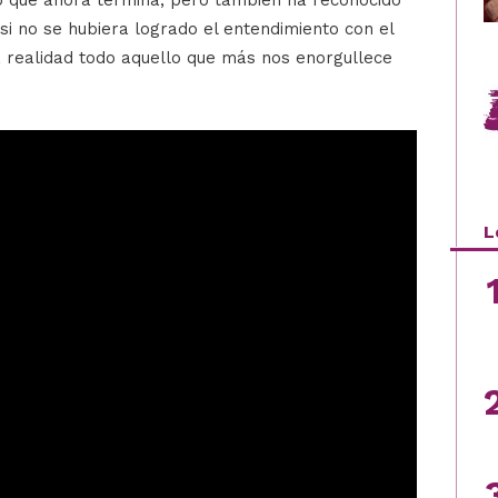
o que ahora termina, pero también ha reconocido
i no se hubiera logrado el entendimiento con el
 realidad todo aquello que más nos enorgullece
L