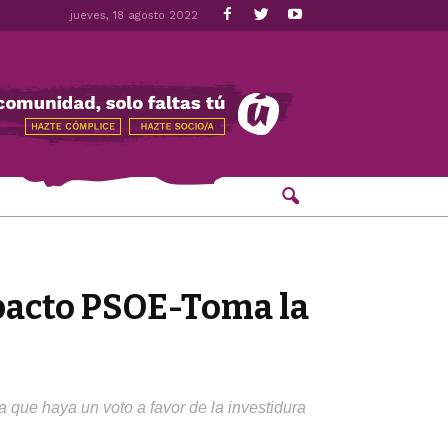
jueves, 18 agosto 2022
 pacto PSOE-Toma la
 que haya un voto a favor de la investidura