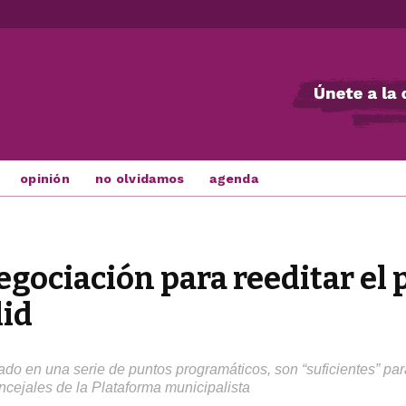
opinión
no olvidamos
agenda
egociación para reeditar el
lid
o en una serie de puntos programáticos, son “suficientes” para
cejales de la Plataforma municipalista