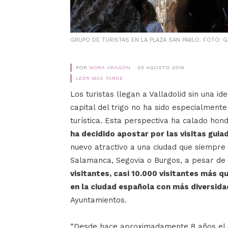
GRUPO DE TURISTAS EN LA PLAZA SAN PABLO. FOTO: 
POR
NORA ARAGÓN
03 AGOSTO 2019
LEER MÁS TARDE
Los turistas llegan a Valladolid sin una id
capital del trigo no ha sido especialment
turística. Esta perspectiva ha calado ho
ha decidido apostar por las visitas guia
nuevo atractivo a una ciudad que siempre
Salamanca, Segovia o Burgos, a pesar de
visitantes, casi 10.000 visitantes más qu
en la ciudad española con más diversida
Ayuntamientos.
“Desde hace aproximadamente 8 años el A