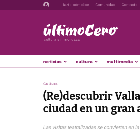
Hazte cómplice
Comunidad
Contacto
cultura sin mordaza
noticias
cultura
multimedia
Cultura
(Re)descubrir Valla
ciudad en un gran 
Las visitas teatralizadas se convierten en 