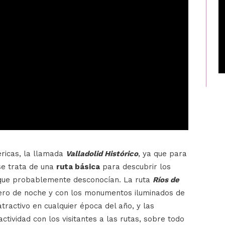
ricas, la llamada
Valladolid Histórico
, ya que para
 se trata de una
ruta básica
para descubrir los
ue probablemente desconocían. La ruta
Ríos de
pero de noche y con los monumentos iluminados de
atractivo en cualquier época del año, y las
ctividad con los visitantes a las rutas, sobre todo