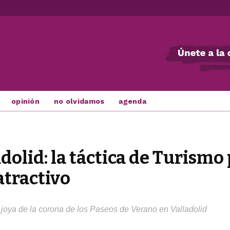
opinión
no olvidamos
agenda
dolid: la táctica de Turismo 
atractivo
la joya de la corona de los Paseos de Verano en Valladolid