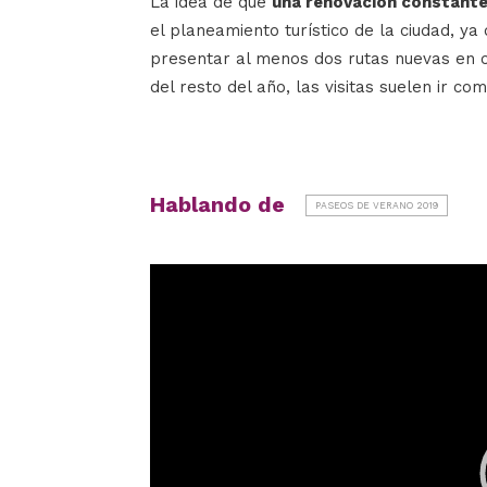
La idea de que
una renovación constante 
el planeamiento turístico de la ciudad, y
presentar al menos dos rutas nuevas en 
del resto del año, las visitas suelen ir c
Hablando de
PASEOS DE VERANO 2019
Reproductor
de
vídeo