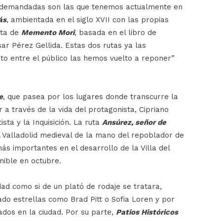
ás demandadas son las que tenemos actualmente en
ás
, ambientada en el siglo XVII con las propias
uta de
Memento Mori
, basada en el libro de
sar Pérez Gellida. Estas dos rutas ya las
to entre el público las hemos vuelto a reponer”
e
, que pasea por los lugares donde transcurre la
 a través de la vida del protagonista, Cipriano
ista y la Inquisición. La ruta
Ansúrez, señor de
 Valladolid medieval de la mano del repoblador de
s importantes en el desarrollo de la Villa del
onible en octubre.
udad como si de un plató de rodaje se tratara,
do estrellas como Brad Pitt o Sofia Loren y por
dos en la ciudad. Por su parte,
Patios Históricos