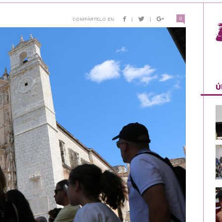
0
COMPÁRTELO EN:
|
|
Ú