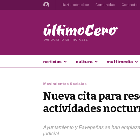
Hazte cómplice
Comunidad
Contacto
periodismo sin mordaza
noticias
cultura
multimedia
Movimientos Sociales
Nueva cita para res
actividades nocturn
Ayuntamiento y Favepeñas se han emplazad
judicial