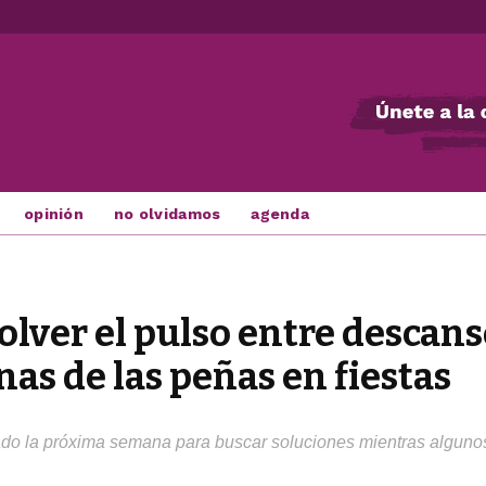
opinión
no olvidamos
agenda
olver el pulso entre descans
as de las peñas en fiestas
o la próxima semana para buscar soluciones mientras algunos 