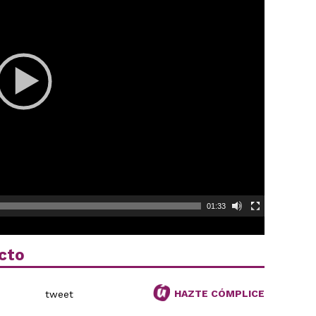
01:33
cto
HAZTE CÓMPLICE
tweet