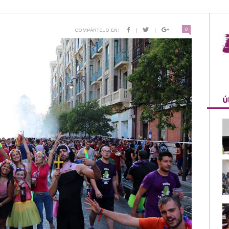
0
COMPÁRTELO EN:
|
|
Ú