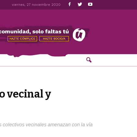
viernes, 27 noviembre 2020
o vecinal y
colectivos vecinales amenazan con la vía