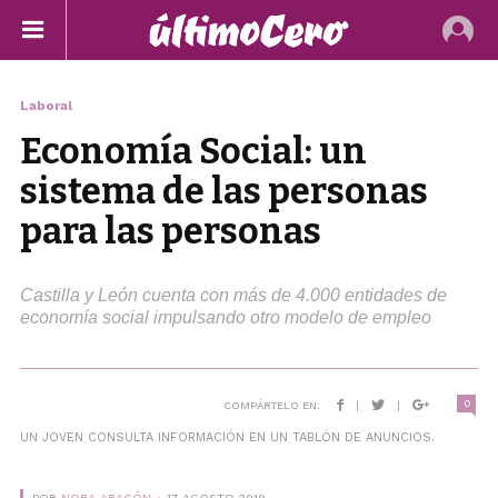
Laboral
Economía Social: un
sistema de las personas
para las personas
Castilla y León cuenta con más de 4.000 entidades de
economía social impulsando otro modelo de empleo
0
COMPÁRTELO EN:
|
|
UN JOVEN CONSULTA INFORMACIÓN EN UN TABLÓN DE ANUNCIOS.
POR
NORA ARAGÓN
17 AGOSTO 2019