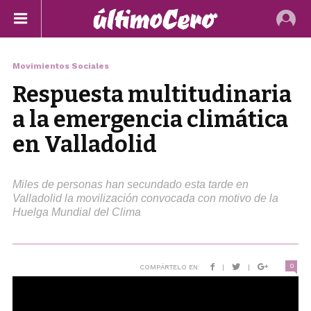
Movimientos Sociales
Respuesta multitudinaria
a la emergencia climática
en Valladolid
Miles de personas han secundado esta tarde en
Valladolid la movilización convocada con motivo de la
Huelga Mundial del Clima
0
COMPÁRTELO EN:
|
|